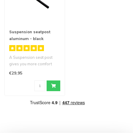
Suspension seatpost
aluminum - black
A Suspension seat post
gives you more comfort
while cycling because it
€29,95
absorbs t..