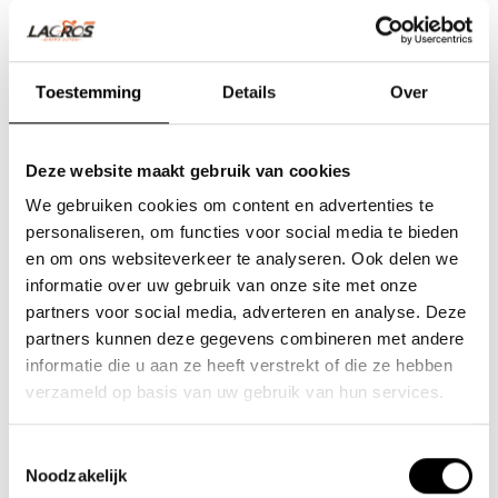
Toestemming
Details
Over
Deze website maakt gebruik van cookies
We gebruiken cookies om content en advertenties te
personaliseren, om functies voor social media te bieden
en om ons websiteverkeer te analyseren. Ook delen we
informatie over uw gebruik van onze site met onze
partners voor social media, adverteren en analyse. Deze
Team Lacros
partners kunnen deze gegevens combineren met andere
informatie die u aan ze heeft verstrekt of die ze hebben
Nieuwe Eerdsebaan 16, 5482 VS Schijndel Nederland
verzameld op basis van uw gebruik van hun services.
CoC no.: 62140957
VAT number: NL854680950B01
Toestemmingsselectie
Noodzakelijk
(+31) 73 203 2487