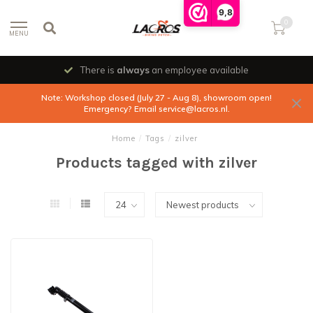
9,8
0
MENU
There is
always
an employee available
Note: Workshop closed (July 27 - Aug 8), showroom open!
Emergency? Email
service@lacros.nl
.
Home
/
Tags
/
zilver
Products tagged with zilver