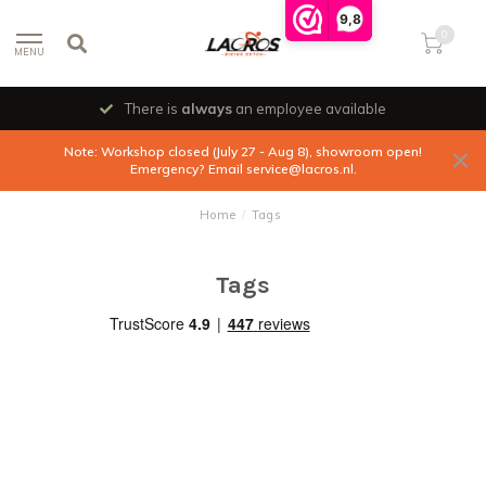
9,8
0
MENU
There is
always
an employee available
Note: Workshop closed (July 27 - Aug 8), showroom open!
Emergency? Email
service@lacros.nl
.
Home
/
Tags
Tags