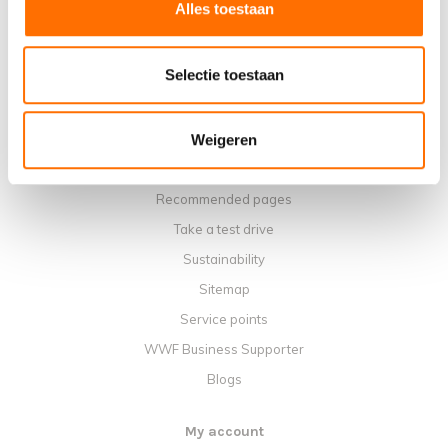
Alles toestaan
Terms and conditions
Privacy policy
Selectie toestaan
Payment methods
Shipping, costs and returns
Warranty
Weigeren
Complaints and returns
Recommended pages
Take a test drive
Sustainability
Sitemap
Service points
WWF Business Supporter
Blogs
My account