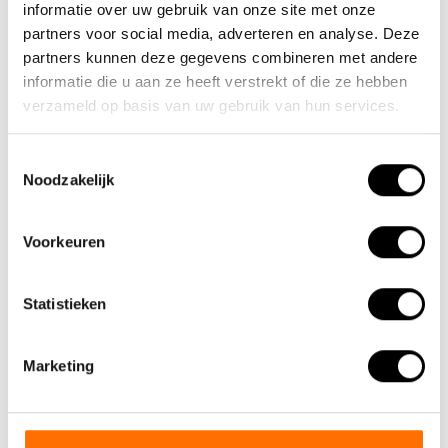
informatie over uw gebruik van onze site met onze
sales@lacros.nl
partners voor social media, adverteren en analyse. Deze
partners kunnen deze gegevens combineren met andere
informatie die u aan ze heeft verstrekt of die ze hebben
verzameld op basis van uw gebruik van hun services.
Toestemmingsselectie
Noodzakelijk
Information
About us
Voorkeuren
Why choose a Lacros Electric Folding Bike
Showroom Schijndel
Statistieken
Sales points
Contact
Marketing
Workshop calendar
Manuals
Instruction Videos