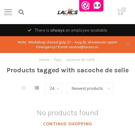
9,8
0
MENU
There is
always
an employee available
Note: Workshop closed (July 27 - Aug 8), showroom open!
Emergency? Email
service@lacros.nl
.
Home
/
Tags
/
sacoche de selle
Products tagged with sacoche de selle
No products found
CONTINUE SHOPPING