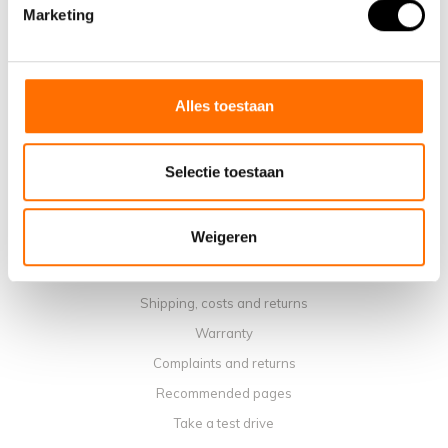
Why choose a Lacros Electric Folding Bike
Marketing
Showroom Schijndel
Sales points
Contact
Alles toestaan
Workshop calendar
Manuals
Selectie toestaan
Instruction Videos
Terms and conditions
Weigeren
Privacy policy
Payment methods
Shipping, costs and returns
Warranty
Complaints and returns
Recommended pages
Take a test drive