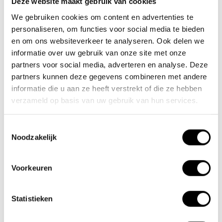
Deze website maakt gebruik van cookies
We gebruiken cookies om content en advertenties te
Nieuwe Eerdsebaan 16, 5482 VS Schijndel Nederland
personaliseren, om functies voor social media te bieden
CoC no.: 62140957
en om ons websiteverkeer te analyseren. Ook delen we
VAT number: NL854680950B01
informatie over uw gebruik van onze site met onze
partners voor social media, adverteren en analyse. Deze
(+31) 73 203 2487
partners kunnen deze gegevens combineren met andere
(+31) 73 203 2487
informatie die u aan ze heeft verstrekt of die ze hebben
verzameld op basis van uw gebruik van hun services.
sales@lacros.nl
Toestemmingsselectie
Noodzakelijk
Voorkeuren
Information
Statistieken
About us