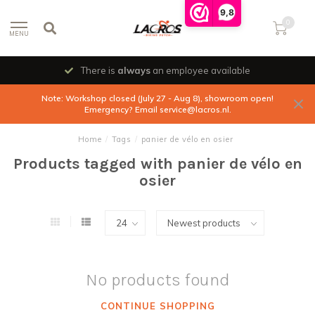
9,8
0
MENU
There is
always
an employee available
Note: Workshop closed (July 27 - Aug 8), showroom open!
Emergency? Email
service@lacros.nl
.
Home
/
Tags
/
panier de vélo en osier
Products tagged with panier de vélo en
osier
No products found
CONTINUE SHOPPING