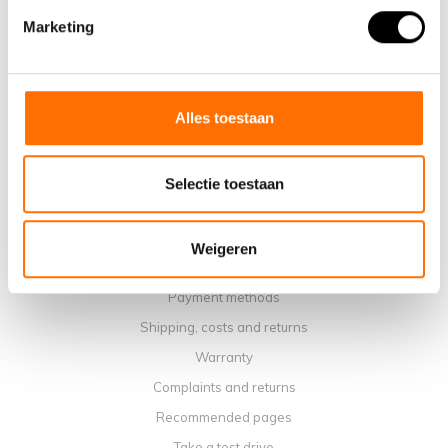
Marketing
Why choose a Lacros Electric Folding Bike
Showroom Schijndel
Sales points
Contact
Alles toestaan
Workshop calendar
Manuals
Selectie toestaan
Instruction Videos
Terms and conditions
Weigeren
Privacy policy
Payment methods
Shipping, costs and returns
Warranty
Complaints and returns
Recommended pages
Take a test drive