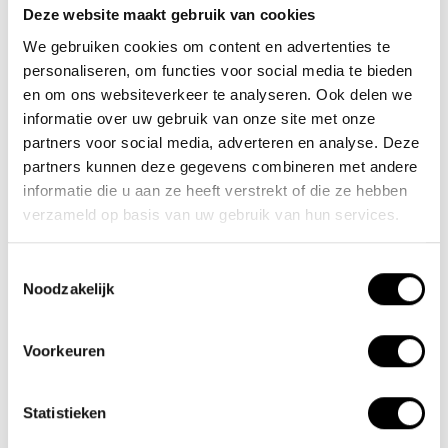
Deze website maakt gebruik van cookies
Team Lacros
We gebruiken cookies om content en advertenties te
Nieuwe Eerdsebaan 16, 5482 VS Schijndel Nederland
personaliseren, om functies voor social media te bieden
CoC no.: 62140957
en om ons websiteverkeer te analyseren. Ook delen we
VAT number: NL854680950B01
informatie over uw gebruik van onze site met onze
partners voor social media, adverteren en analyse. Deze
(+31) 73 203 2487
partners kunnen deze gegevens combineren met andere
informatie die u aan ze heeft verstrekt of die ze hebben
(+31) 73 203 2487
verzameld op basis van uw gebruik van hun services.
sales@lacros.nl
Toestemmingsselectie
Noodzakelijk
Voorkeuren
Information
Statistieken
About us