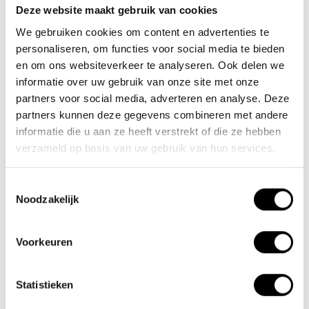
Deze website maakt gebruik van cookies
Team Lacros
We gebruiken cookies om content en advertenties te
Nieuwe Eerdsebaan 16, 5482 VS Schijndel Nederland
personaliseren, om functies voor social media te bieden
CoC no.: 62140957
en om ons websiteverkeer te analyseren. Ook delen we
VAT number: NL854680950B01
informatie over uw gebruik van onze site met onze
partners voor social media, adverteren en analyse. Deze
(+31) 73 203 2487
partners kunnen deze gegevens combineren met andere
informatie die u aan ze heeft verstrekt of die ze hebben
(+31) 73 203 2487
verzameld op basis van uw gebruik van hun services.
sales@lacros.nl
Toestemmingsselectie
Noodzakelijk
Voorkeuren
Information
Statistieken
About us