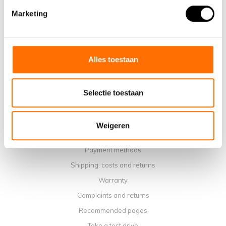
Marketing
Why choose a Lacros Electric Folding Bike
Showroom Schijndel
Sales points
Contact
Alles toestaan
Workshop calendar
Manuals
Selectie toestaan
Instruction Videos
Terms and conditions
Weigeren
Privacy policy
Payment methods
Shipping, costs and returns
Warranty
Complaints and returns
Recommended pages
Take a test drive