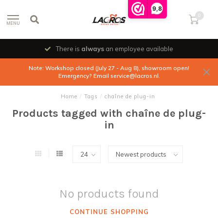
9,8
0
MENU
There is
always
an employee available
Note: Workshop closed (July 27 - Aug 8), showroom open!
Emergency? Email
service@lacros.nl
.
Home
/
Tags
/
chaîne de plug-in
Products tagged with chaîne de plug-
in
No products found
CONTINUE SHOPPING