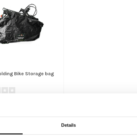
olding Bike Storage bag
ycle storage bag for your
olding bicycle available in two..
Details