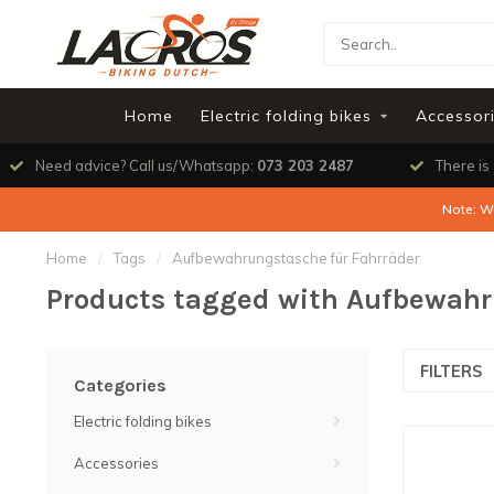
Home
Electric folding bikes
Accessor
Need advice? Call us/Whatsapp:
073 203 2487
There is
Note: W
Home
/
Tags
/
Aufbewahrungstasche für Fahrräder
Products tagged with Aufbewahr
FILTERS
Categories
Electric folding bikes
Accessories