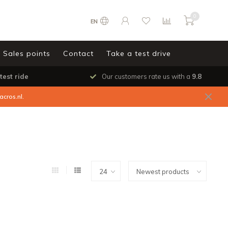
0
EN
Sales points
Contact
Take a test drive
test ride
Our customers rate us with a
9.8
acros.nl
.