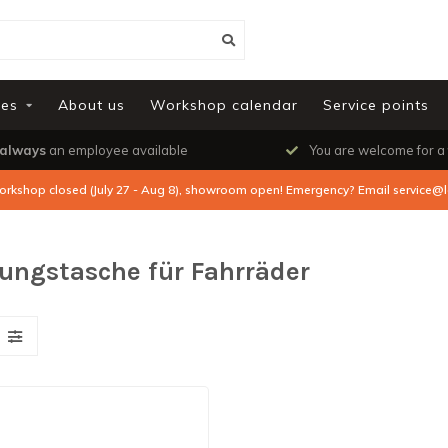
ies
About us
Workshop calendar
Service points
always
an employee available
You are welcome for a
orkshop closed (July 27 - Aug 8), showroom open! Emergency? Email
service@l
ungstasche für Fahrräder