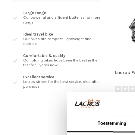
Large range
Our powerful and efficient batteries for more
range.
Ideal travel bike
Our bikes are compact, lightweight and
durable.
Comfortable & quality
Our folding bikes have been the best in the
test for 3 years now.
Lacros F
Excellent service
Lacros strives for the best service, also after
purchase.
Folding bic
(electric) f
€29,95
Toestemming