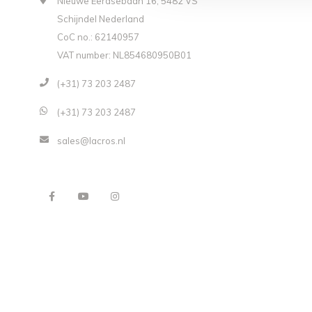
Nieuwe Eerdsebaan 16, 5482 VS
Schijndel Nederland
CoC no.: 62140957
VAT number: NL854680950B01
(+31) 73 203 2487
(+31) 73 203 2487
sales@lacros.nl