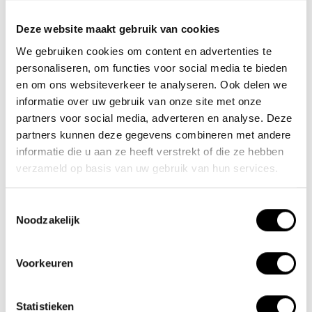
360Wh a une portée standard allant jusqu’à 30-40km (Le vélo peut
être amélioré avec une batterie de 540Wh ou 720Wh). La batterie
Deze website maakt gebruik van cookies
est amovible et peut être verrouillée. Un chargeur est inclus avec le
We gebruiken cookies om content en advertenties te
vélo.
personaliseren, om functies voor social media te bieden
en om ons websiteverkeer te analyseren. Ook delen we
informatie over uw gebruik van onze site met onze
partners voor social media, adverteren en analyse. Deze
partners kunnen deze gegevens combineren met andere
informatie die u aan ze heeft verstrekt of die ze hebben
verzameld op basis van uw gebruik van hun services.
Toestemmingsselectie
Noodzakelijk
Voorkeuren
AFFICHEUR LCD AVEC 9 POSITIONS DE
Statistieken