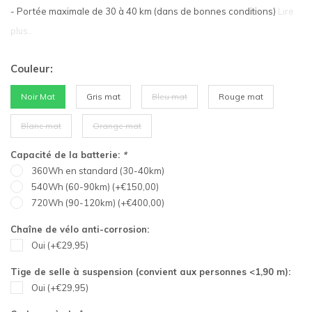
- Portée maximale de 30 à 40 km (dans de bonnes conditions)
Lire
plus..
Couleur:
Noir Mat
Gris mat
Bleu mat
Rouge mat
Blanc mat
Orange mat
Capacité de la batterie:
*
360Wh en standard (30-40km)
540Wh (60-90km) (+€150,00)
720Wh (90-120km) (+€400,00)
Chaîne de vélo anti-corrosion:
Oui (+€29,95)
Tige de selle à suspension (convient aux personnes <1,90 m):
Oui (+€29,95)