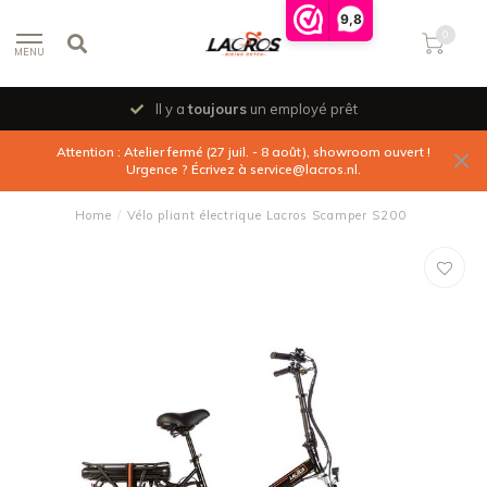
9,8
0
MENU
Il y a
toujours
un employé prêt
Attention : Atelier fermé (27 juil. - 8 août), showroom ouvert !
Urgence ? Écrivez à
service@lacros.nl
.
Home
/
Vélo pliant électrique Lacros Scamper S200