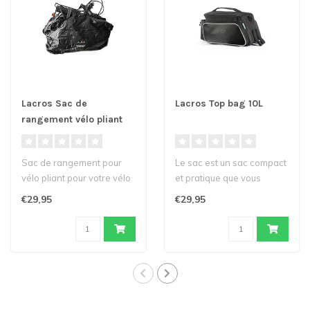
Lacros Sac de
Lacros Top bag 10L
rangement vélo pliant
Sac de rangement pour
Le sac est un sac compact
vélo pliant pour votre vélo
et pratique que vous
pliant (électrique) disponi..
pouvez attacher au-
€29,95
€29,95
dessus du port..