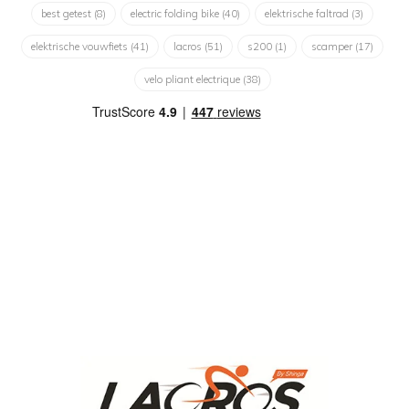
best getest
(8)
electric folding bike
(40)
elektrische faltrad
(3)
elektrische vouwfiets
(41)
lacros
(51)
s200
(1)
scamper
(17)
velo pliant electrique
(38)