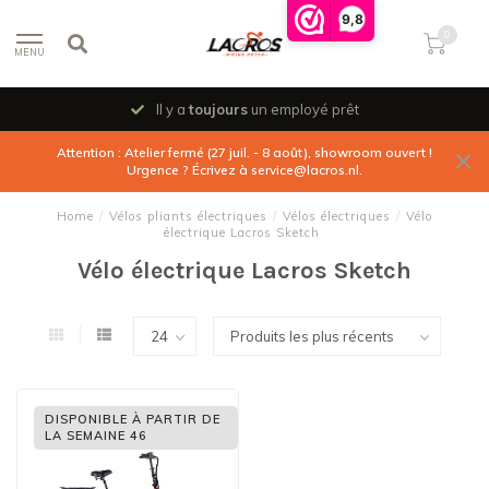
9,8
0
MENU
Il y a
toujours
un employé prêt
Attention : Atelier fermé (27 juil. - 8 août), showroom ouvert !
Urgence ? Écrivez à
service@lacros.nl
.
Home
/
Vélos pliants électriques
/
Vélos électriques
/
Vélo
électrique Lacros Sketch
Vélo électrique Lacros Sketch
DISPONIBLE À PARTIR DE
LA SEMAINE 46