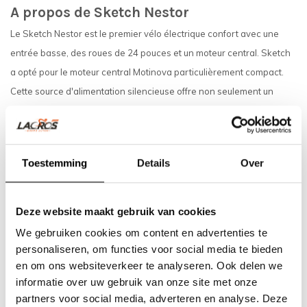
A propos de Sketch Nestor
Le Sketch Nestor est le premier vélo électrique confort avec une
entrée basse, des roues de 24 pouces et un moteur central. Sketch
a opté pour le moteur central Motinova particulièrement compact.
Cette source d'alimentation silencieuse offre non seulement un
support très confortable et uniforme, mais également une fonction
de conduite pratique sur la route.
Toestemming
Details
Over
La "fonction intelligente" spéciale du Nestor est unique pour un vélo
électrique, dans laquelle l'assistance est automatiquement
déterminée en fonction de la force sur les pédales, de la cadence et
Deze website maakt gebruik van cookies
de la vitesse.
We gebruiken cookies om content en advertenties te
personaliseren, om functies voor social media te bieden
Si vous emportez le vélo confort avec vous en vacances ou en
en om ons websiteverkeer te analyseren. Ook delen we
week-end, le guidon et les pédales sont faciles à plier. De cette
informatie over uw gebruik van onze site met onze
façon, vous pouvez facilement glisser le Nestor dans le coffre, la
partners voor social media, adverteren en analyse. Deze