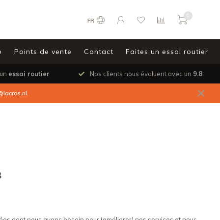
0
FR
e
Points de vente
Contact
Faites un essai routier
 un
essai routier
Nos clients nous évaluent avec un
9.8
@lacros.nl
.
8
ées dont nous avons besoin pour (améliorer) nos services et nous