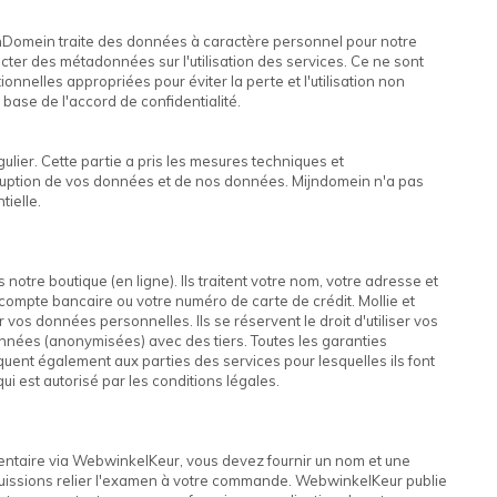
Domein traite des données à caractère personnel pour notre
ecter des métadonnées sur l'utilisation des services. Ce ne sont
nelles appropriées pour éviter la perte et l'utilisation non
base de l'accord de confidentialité.
ulier. Cette partie a pris les mesures techniques et
orruption de vos données et de nos données. Mijndomein n'a pas
tielle.
 notre boutique (en ligne). Ils traitent votre nom, votre adresse et
compte bancaire ou votre numéro de carte de crédit. Mollie et
vos données personnelles. Ils se réservent le droit d'utiliser vos
nnées (anonymisées) avec des tiers. Toutes les garanties
ent également aux parties des services pour lesquelles ils font
i est autorisé par les conditions légales.
mentaire via WebwinkelKeur, vous devez fournir un nom et une
uissions relier l'examen à votre commande. WebwinkelKeur publie