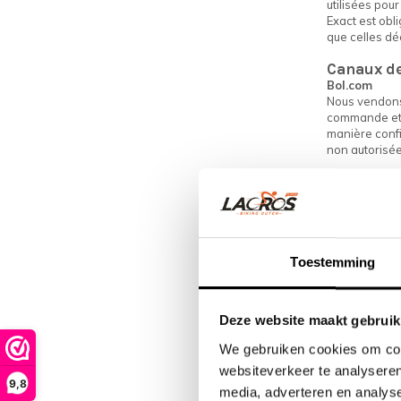
utilisées pou
Exact est obl
que celles dé
Canaux de
Bol.com
Nous vendons 
commande et v
manière confi
non autorisée
Marktplaats.
Nous vendons 
partagera vot
informations 
perte et l'uti
Toestemming
But du tr
Finalité du 
Nous utilison
Deze website maakt gebruik
que vous four
pour vous con
We gebruiken cookies om cont
partagées ave
websiteverkeer te analyseren
confidentiels
9,8
media, adverteren en analys