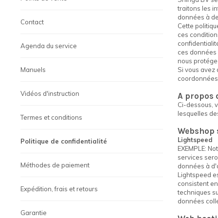
traitons les 
données à des
Contact
Cette politiq
ces condition
confidentialit
Agenda du service
ces données 
nous protégeo
Manuels
Si vous avez d
coordonnées à
Vidéos d'instruction
A propos 
Ci-dessous, v
lesquelles d
Termes et conditions
Webshop 
Lightspeed
Politique de confidentialité
EXEMPLE: Notr
services sero
Méthodes de paiement
données à d'a
Lightspeed es
consistent en
Expédition, frais et retours
techniques su
données colle
Garantie