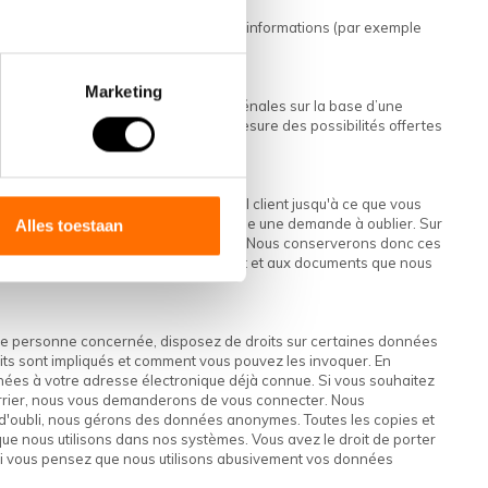
d'améliorer encore nos services. Ces informations (par exemple
es données personnelles.
Marketing
d’enquêtes fiscales ou d’enquêtes pénales sur la base d’une
s nous nous y opposerons dans la mesure des possibilités offertes
ifie que nous conservons votre profil client jusqu'à ce que vous
nous considérerons également cela comme une demande à oublier. Sur
Alles toestaan
ures avec vos données (personnelles). Nous conserverons donc ces
n’ont plus accès à votre profil client et aux documents que nous
que personne concernée, disposez de droits sur certaines données
its sont impliqués et comment vous pouvez les invoquer. En
nées à votre adresse électronique déjà connue. Si vous souhaitez
urrier, nous vous demanderons de vous connecter. Nous
'oubli, nous gérons des données anonymes. Toutes les copies et
e nous utilisons dans nos systèmes. Vous avez le droit de porter
 si vous pensez que nous utilisons abusivement vos données