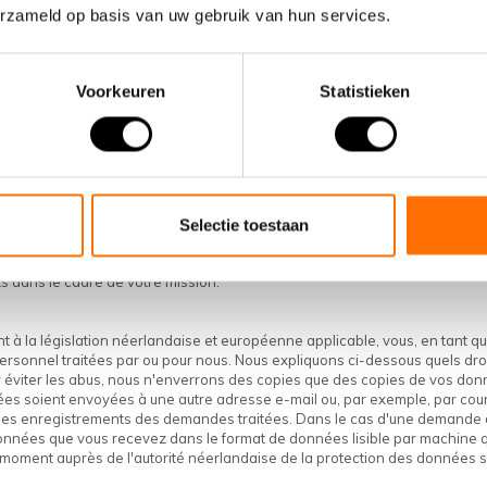
lectées automatiquement
erzameld op basis van uw gebruik van hun services.
ollectées automatiquement par notre site Web sont traitées dans le but 
 IP, votre navigateur Web et votre système d'exploitation) ne sont pas d
n à une enquête fiscale et pénale
Voorkeuren
Statistieken
 cas, Shinga BV peut être obligé de partager vos données dans le cadre 
gale. Dans un tel cas, nous sommes obligés de partager vos données, mai
rétention
ns vos informations aussi longtemps que vous êtes notre client. Cela sign
 vous ne souhaitez plus utiliser nos services. Si vous nous l'indiquez, 
Selectie toestaan
bligations administratives applicables, nous devons conserver des fact
 longtemps que la durée applicable est écoulée. Cependant, les employés 
s dans le cadre de votre mission.
à la législation néerlandaise et européenne applicable, vous, en tant 
ersonnel traitées par ou pour nous. Nous expliquons ci-dessous quels dro
r éviter les abus, nous n'enverrons des copies que des copies de vos don
es soient envoyées à une autre adresse e-mail ou, par exemple, par co
es enregistrements des demandes traitées. Dans le cas d'une demande d
nnées que vous recevez dans le format de données lisible par machine qu
t moment auprès de l'autorité néerlandaise de la protection des données
.