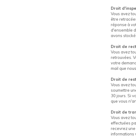
Droit d'insp
Vous avez tou
être retracée
réponse à vot
d'ensemble de
avons stocké
Droit de rect
Vous avez tou
retrouvées. V
votre demande
mail que nou
Droit de res
Vous avez tou
soumettre une
30 jours. Si 
que vous n'ann
Droit de tran
Vous avez tou
effectuées pa
recevrez une 
informations 