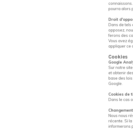
connaissons. 
pourra alors p
Droit d'oppos
Dans de tels 
opposez, nous
ferons des co
Vous avez éga
appliquer ce d
Cookies
Google Analy
Sur notre sit
et obtenir des
base des lois
Google.
Cookies de t
Dans le cas où
Changements 
Nous nous rése
récente. Si l
informerons p