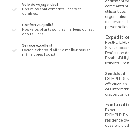
également vot
Vélo de voyage idéal
commentaire. 
Nos vélos sont compacts, légers et
utilisent ces
durables.
organisationn
de services. 
Confort & qualité
personnelles 
Nos vélos pliants sont les meilleurs du test
depuis 3 ans
Expédition
PostNL, DHL
Service excellent
Si vous passe
Lacros s'efforce d'offrir le meilleur service,
l'exécution d
même après l'achat.
PostNL/DHL/DP
traitants, Po
Sendcloud
EXEMPLE: Si v
effectuer les
ces informati
disposition de
Facturati
Exact
EXEMPLE: Pour
résidence ave
dossiers d’ad