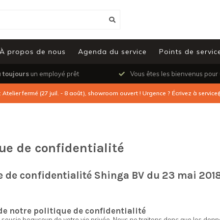
À propos de nous
Agenda du service
Points de servic
a
toujours
un employé prêt
Vous êtes les bienvenus pour
: Atelier fermé (27 juil. - 8 août), showroom ouvert ! Urgence ? Écrivez à
service
que de confidentialité
e de confidentialité Shinga BV du 23 mai 201
e notre politique de confidentialité
soucie beaucoup de votre vie privée. Nous ne traitons donc que les donn