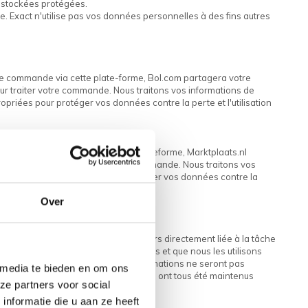
t stockées protégées.
e. Exact n'utilise pas vos données personnelles à des fins autres
une commande via cette plate-forme, Bol.com partagera votre
r traiter votre commande. Nous traitons vos informations de
priées pour protéger vos données contre la perte et l'utilisation
us passez une commande via cette plateforme, Marktplaats.nl
informations pour traiter votre commande. Nous traitons vos
sationnelles appropriées pour protéger vos données contre la
Over
e la finalité du traitement est toujours directement liée à la tâche
s partagez des informations avec nous et que nous les utilisons
demanderons explicitement. Vos informations ne seront pas
 media te bieden en om ons
obligations administratives. Ces tiers ont tous été maintenus
ze partners voor social
obligation légale.
nformatie die u aan ze heeft