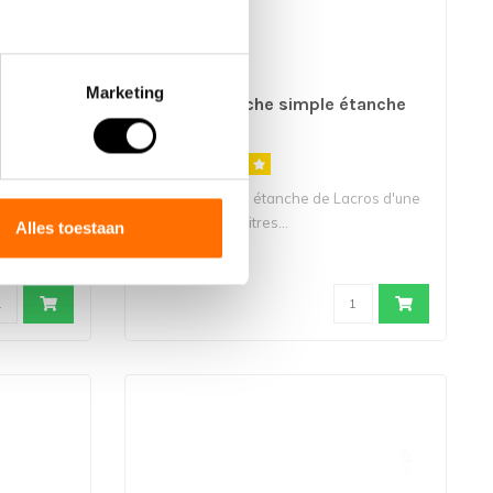
Marketing
Lacros Sacoche simple étanche
20L
mentaire.
Sacoche simple étanche de Lacros d'une
e vou..
capacité de 20 litres...
Alles toestaan
€49,95