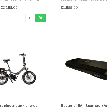
trique pliant de 20inch avec
- Nouveau modèle de vélo élect
pliant "f..
€2.199,00
€1.999,00
nt électrique - Lacros
Batterie 15Ah Scamper/A