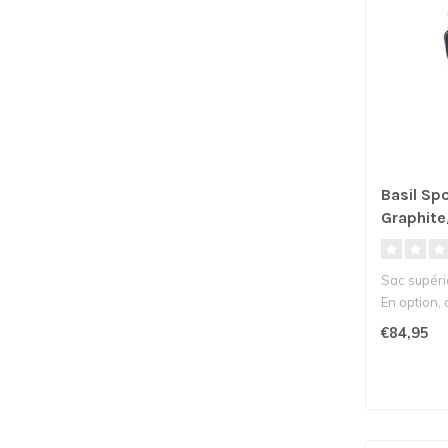
Basil Spo
Graphite
Sac supérie
En option, 
€84,95