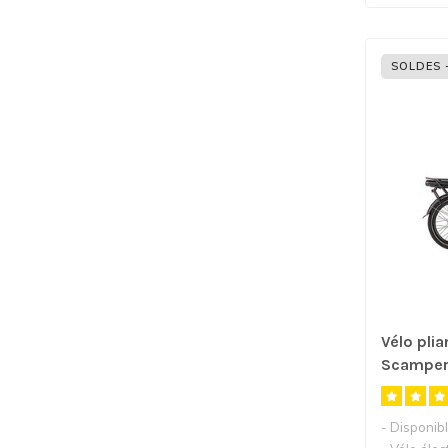
SOLDES 
Vélo plia
Scamper
- Disponib