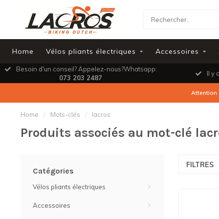
Home
Vélos pliants électriques
Accessoires
Besoin d'un conseil? Appelez-nous?Whatsapp:
Il y 
073 203 2487
Attention 
Home
/
Mots-clés
/
lacros
Produits associés au mot-clé lac
FILTRES
Catégories
Vélos pliants électriques
Accessoires