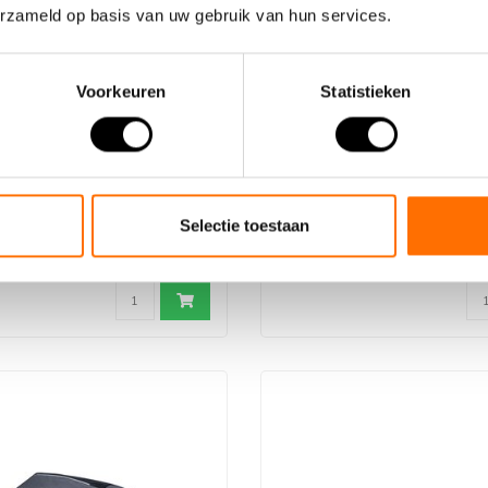
erzameld op basis van uw gebruik van hun services.
Voorkeuren
Statistieken
e 20Ah Scamper/Ambling
Lacros Casque de vélo
es)
 lithium-polymère de très
Optez pour une sécurité supplé
acité 36V/20Ah (cellules rési..
Portez un casque de vélo lorsqu
Selectie toestaan
€29,95
€70,00