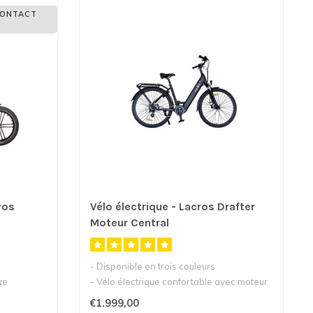
CONTACT
ros
Vélo électrique - Lacros Drafter
Moteur Central
- Disponible en trois couleurs
ue
- Vélo électrique confortable avec moteur
cent..
€1.999,00