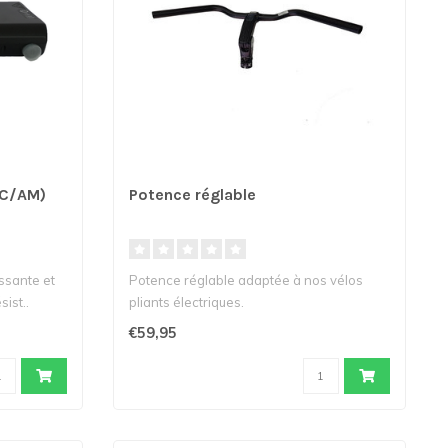
SC/AM)
Potence réglable
issante et
Potence réglable adaptée à nos vélos
ist..
pliants électriques.
€59,95