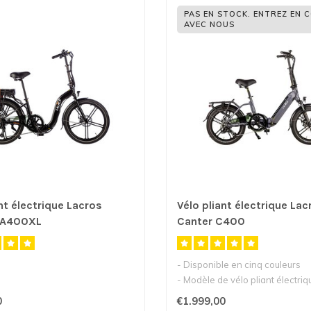
PAS EN STOCK. ENTREZ EN 
AVEC NOUS
nt électrique Lacros
Vélo pliant électrique Lac
 A400XL
Canter C400
- Disponible en cinq couleurs
- Modèle de vélo pliant électriq
confortable..
0
€1.999,00