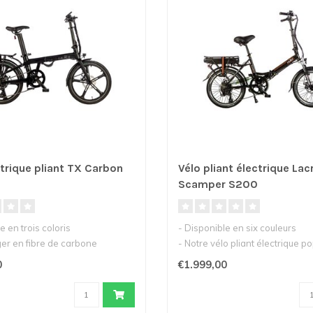
ctrique pliant TX Carbon
Vélo pliant électrique Lac
Scamper S200
e en trois coloris
- Disponible en six couleurs
ger en fibre de carbone
- Notre vélo pliant électrique p
is..
- Faci..
0
€1.999,00