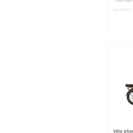
- Vélo élec
moteu..
€2.449,00
Vélo plia