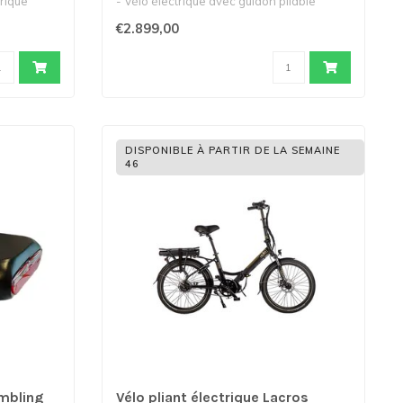
rique
- Vélo électrique avec guidon pliable
- Conç..
€2.899,00
DISPONIBLE À PARTIR DE LA SEMAINE
46
mbling
Vélo pliant électrique Lacros