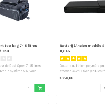
rt top bag 7-15 litres
Batterij (Ancien modèle 
/Bleu
11,6Ah
ur de Basil Sport 7-15 litres.
Batterie au lithium polymère pu
avec le système MIK, vous..
efficace 36V/11,6Ah (cellules rés
€350,00