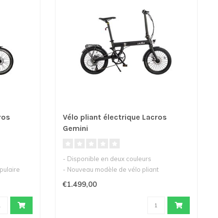
ros
Vélo pliant électrique Lacros
Gemini
- Disponible en deux couleurs
opulaire
- Nouveau modèle de vélo pliant
électrique Gem..
€1.499,00