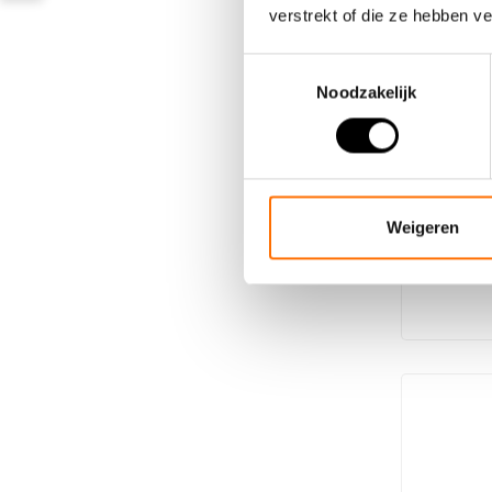
verstrekt of die ze hebben v
Toestemmingsselectie
Noodzakelijk
Batteri
(3 broch
Batterie au
grande cap
Weigeren
€700,00