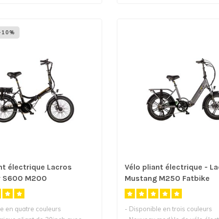
-10%
nt électrique Lacros
Vélo pliant électrique - L
 S600 M200
Mustang M250 Fatbike
le en quatre couleurs
- Disponible en trois couleurs