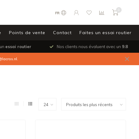
0
FR
e
Points de vente
Contact
Faites un essai routier
 un
essai routier
Nos clients nous évaluent avec un
9.8
@lacros.nl
.