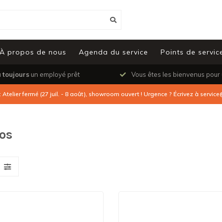
À propos de nous
Agenda du service
Points de servic
a
toujours
un employé prêt
Vous êtes les bienvenus pour
: Atelier fermé (27 juil. - 8 août), showroom ouvert ! Urgence ? Écrivez à
service
ros