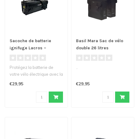
Sacoche de batterie
Basil Mara Sac de vélo
ignifuge Lacros –
double 26 litres
sécurité et protection
pour la batterie de votre
Protégez la batterie de
..
vélo électrique
votre vélo électrique avec la
housse légère et igni..
€29,95
€29,95