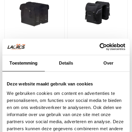
Basil Mara XL Sac de
New Looxs Sports double
vélo double 35 litres
sacoche de vélo 32L noir
Toestemming
Details
Over
..
Sacoche de vélo double au
beau design sportif de New
Deze website maakt gebruik van cookies
Looxs Sports. Comprend
€34,95
€104,95
un..
We gebruiken cookies om content en advertenties te
personaliseren, om functies voor social media te bieden
en om ons websiteverkeer te analyseren. Ook delen we
informatie over uw gebruik van onze site met onze
partners voor social media, adverteren en analyse. Deze
partners kunnen deze gegevens combineren met andere