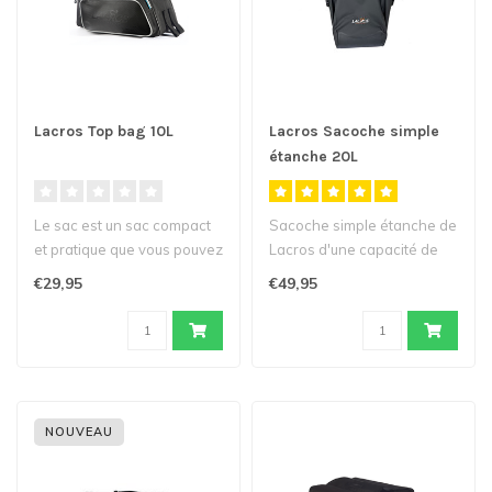
Lacros Top bag 10L
Lacros Sacoche simple
étanche 20L
Le sac est un sac compact
Sacoche simple étanche de
et pratique que vous pouvez
Lacros d'une capacité de
attacher au-dessus du
20 litres...
€29,95
€49,95
port..
NOUVEAU