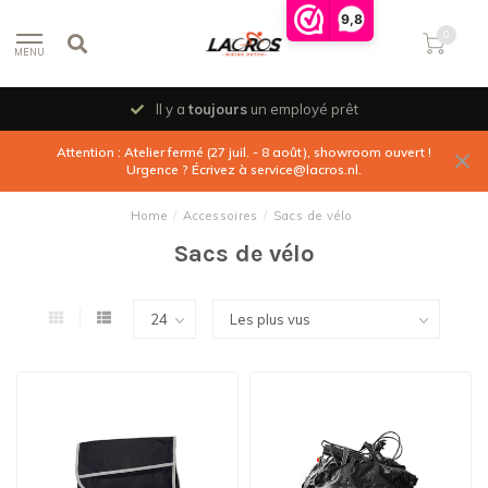
9,8
0
MENU
Il y a
toujours
un employé prêt
Attention : Atelier fermé (27 juil. - 8 août), showroom ouvert !
Urgence ? Écrivez à
service@lacros.nl
.
Home
/
Accessoires
/
Sacs de vélo
Sacs de vélo