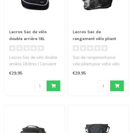
Lacros Sac de vélo
Lacros Sac de
double arrière 18L
rangement vélo pliant
Lacros Sac de vélo double
Sac de rangement pour
arrière 18 litres | Convient
vélo pliant pour votre vélo
également pour Trotter..
pliant (électrique) disponi..
€29,95
€29,95