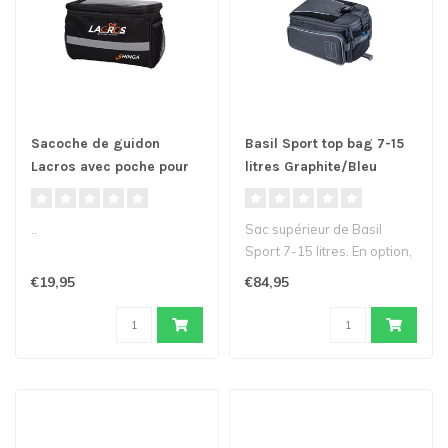
Sacoche de guidon
Basil Sport top bag 7-15
Lacros avec poche pour
litres Graphite/Bleu
carte
..
Sac supérieur de Basil
Sport 7-15 litres. En option,
avec le système MIK, vous..
€19,95
€84,95