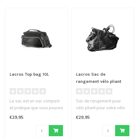
Lacros Top bag 10L
Lacros Sac de
rangement vélo pliant
Le sac est un sac compact
Sac de rangement pour
et pratique que vous pouvez
vélo pliant pour votre vélo
attacher au-dessus du
pliant (électrique) disponi..
€29,95
€29,95
port..