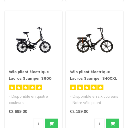
Vélo pliant électrique
Vélo pliant électrique
Lacros Scamper S600
Lacros Scamper S400XL
M410
- Disponible en quatre
- Disponible en six couleurs
couleurs
- Notre vélo pliant
- Notre vélo pliant
électrique populaire avec
€2.699,00
€2.199,00
électrique haut de gamme ..
ro..