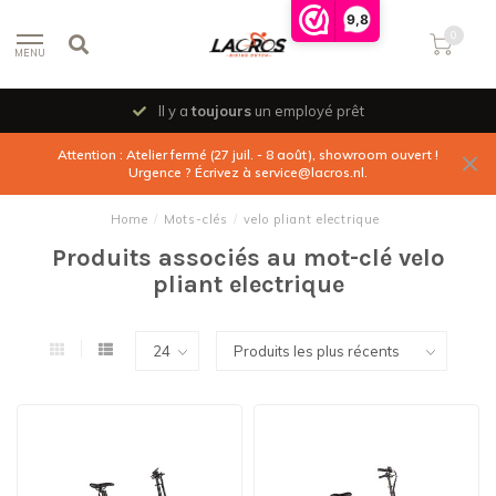
9,8
0
MENU
Il y a
toujours
un employé prêt
Attention : Atelier fermé (27 juil. - 8 août), showroom ouvert !
Urgence ? Écrivez à
service@lacros.nl
.
Home
/
Mots-clés
/
velo pliant electrique
Produits associés au mot-clé velo
pliant electrique