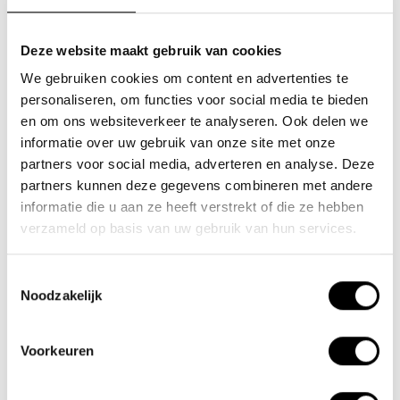
SOLDES -33%
Deze website maakt gebruik van cookies
We gebruiken cookies om content en advertenties te
personaliseren, om functies voor social media te bieden
en om ons websiteverkeer te analyseren. Ook delen we
informatie over uw gebruik van onze site met onze
partners voor social media, adverteren en analyse. Deze
partners kunnen deze gegevens combineren met andere
Chaîne enfichable Trelock
Chargeur de batterie vélo
informatie die u aan ze heeft verstrekt of die ze hebben
ZR355 1m/6mm
12V Trotter
verzameld op basis van uw gebruik van hun services.
Un vélo est toujours
Le chargeur de batterie 12V
Toestemmingsselectie
sensible au vol. Avec une
vous offre la possibilité de
Noodzakelijk
chaîne enfichable et un
charger la batterie de..
€19,95
€74,95
€29,95
anneau ..
Voorkeuren