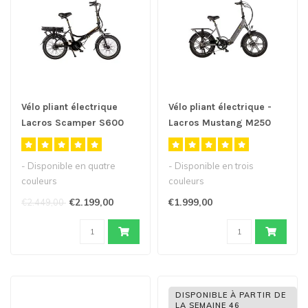
Vélo pliant électrique
Vélo pliant électrique -
Lacros Scamper S600
Lacros Mustang M250
M200
Fatbike
- Disponible en quatre
- Disponible en trois
couleurs
couleurs
- Vélo électrique pliant de
- Nouveau modèle de vélo
€2.199,00
€1.999,00
€2.449,00
20inch avec moteu..
électrique pliant "f..
DISPONIBLE À PARTIR DE
LA SEMAINE 46