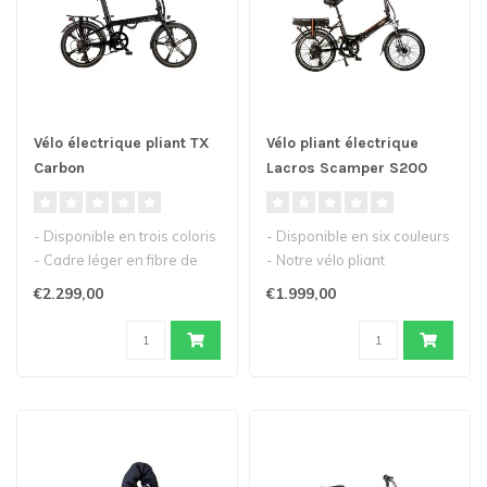
Vélo électrique pliant TX
Vélo pliant électrique
Carbon
Lacros Scamper S200
- Disponible en trois coloris
- Disponible en six couleurs
- Cadre léger en fibre de
- Notre vélo pliant
carbone
électrique populaire
€2.299,00
€1.999,00
- Moteur puis..
- Faci..