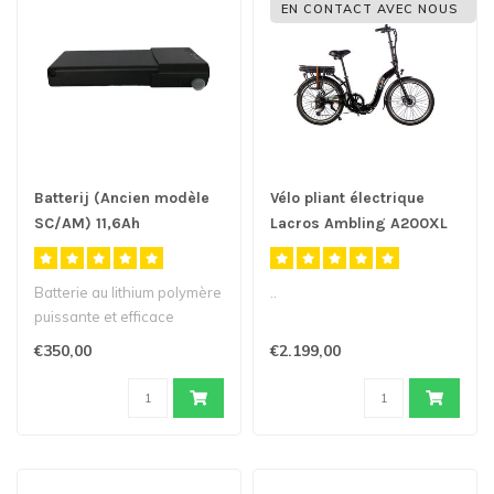
EN CONTACT AVEC NOUS
Batterij (Ancien modèle
Vélo pliant électrique
SC/AM) 11,6Ah
Lacros Ambling A200XL
Batterie au lithium polymère
..
puissante et efficace
36V/11,6Ah (cellules résist..
€350,00
€2.199,00