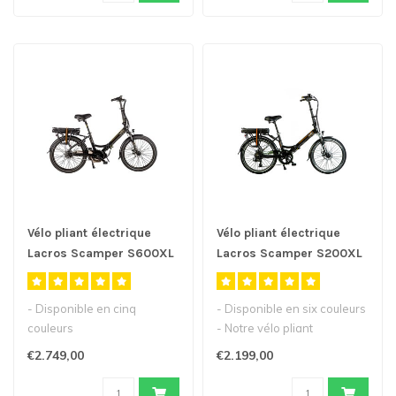
Vélo pliant électrique
Vélo pliant électrique
Lacros Scamper S600XL
Lacros Scamper S200XL
M410
- Disponible en cinq
- Disponible en six couleurs
couleurs
- Notre vélo pliant
- Vélo électrique pliant de
électrique populaire avec
€2.749,00
€2.199,00
24inch avec moteur ..
de..