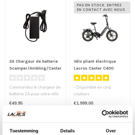
PAS EN STOCK. ENTREZ
EN CONTACT AVEC NOUS
2A Chargeur de batterie
Vélo pliant électrique
Scamper/Ambling/Canter/Gemini
Lacros Canter C400
(1 broche)
Commandez le chargeur de
- Disponible en cinq
batterie 2A pour votre vélo
couleurs
en supplément ou pour
- Modèle de vélo pliant
€49,95
€1.999,00
rem..
électrique confortable..
Toestemming
Details
Over