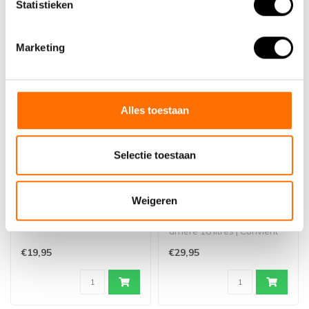
Statistieken
Marketing
Alles toestaan
Selectie toestaan
Sacoche de guidon
Lacros Sac de vélo
Lacros avec poche pour
double arrière 18L
carte
Weigeren
..
Lacros Sac de vélo double
arrière 18 litres | Convient
également pour Trotter..
€19,95
€29,95