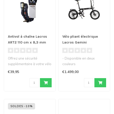
Antivol à chaîne Lacros
Vélo pliant électrique
ART2 110 cm x 8,3 mm
Lacros Gemini
Offrez une sécurité
- Disponible en deux
supplémentaire à votre vélo
couleurs
pliant électrique avec cet..
- Nouveau modèle de vélo
€39,95
€1.499,00
pliant électrique Gem..
SOLDES -10%