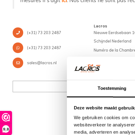
Lacros
(+31) 73 203 2487
Nieuwe Eerdsebaan 1
Schijndel Nederland
(+31) 73 203 2487
Numéro de la Chambr
62140957
sales@lacros.nl
Numéro de TVA : NL
Voir nos magasins
Toestemming
Deze website maakt gebruik
We gebruiken cookies om cont
websiteverkeer te analyseren
9,8
media, adverteren en analys