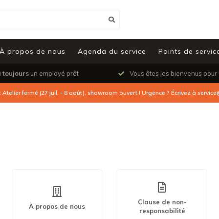
À propos de nous
Agenda du service
Points de servic
a
toujours
un employé prêt
Vous êtes les bienvenus pour
: Atelier fermé (27 juil. - 8 août), showroom ouvert ! Urgence ? Écrivez à
service
Clause de non-
À propos de nous
responsabilité