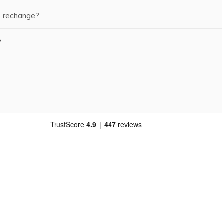
e rechange?
?