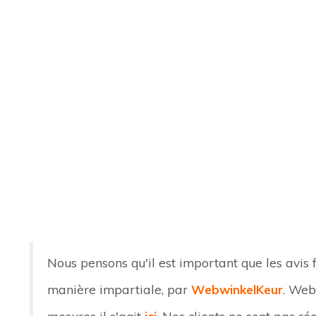
Nous pensons qu'il est important que les avis 
manière impartiale, par
WebwinkelKeur
. Web
mesures il s'agit
ici
. Nos clients ne sont pas r