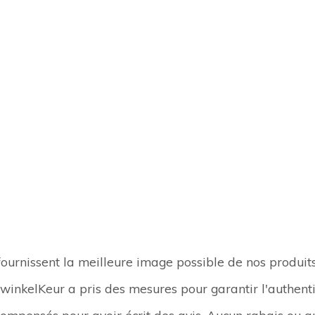
fournissent la meilleure image possible de nos produits
winkelKeur a pris des mesures pour garantir l'authentic
écompensés pour avoir écrit des avis. Aucun rabais ou a