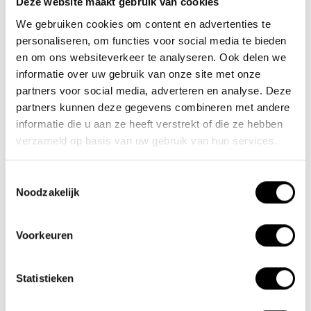
Deze website maakt gebruik van cookies
We gebruiken cookies om content en advertenties te
Nieuwe Eerdsebaan 16, 5482 VS Schijndel Nederland
personaliseren, om functies voor social media te bieden
CoC no.: 62140957
en om ons websiteverkeer te analyseren. Ook delen we
VAT number: NL854680950B01
informatie over uw gebruik van onze site met onze
partners voor social media, adverteren en analyse. Deze
(+31) 73 203 2487
partners kunnen deze gegevens combineren met andere
(+31) 73 203 2487
informatie die u aan ze heeft verstrekt of die ze hebben
verzameld op basis van uw gebruik van hun services.
sales@lacros.nl
Toestemmingsselectie
Noodzakelijk
Voorkeuren
Information
Statistieken
About us