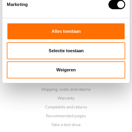
Why choose a Lacros Electric Folding Bike
Marketing
Showroom Schijndel
Sales points
Contact
Alles toestaan
Workshop calendar
Manuals
Selectie toestaan
Instruction Videos
Terms and conditions
Weigeren
Privacy policy
Payment methods
Shipping, costs and returns
Warranty
Complaints and returns
Recommended pages
Take a test drive