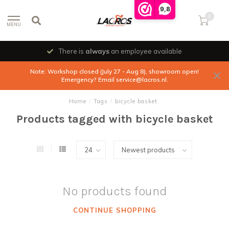
9,8
0
MENU
There is
always
an employee available
Note: Workshop closed (July 27 - Aug 8), showroom open!
Emergency? Email
service@lacros.nl
.
Home
/
Tags
/
bicycle basket
Products tagged with bicycle basket
No products found
CONTINUE SHOPPING