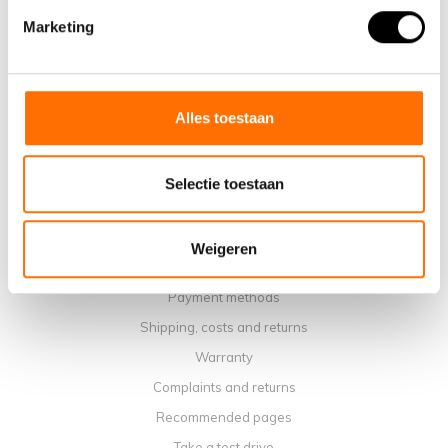
Marketing
Why choose a Lacros Electric Folding Bike
Showroom Schijndel
Sales points
Contact
Alles toestaan
Workshop calendar
Manuals
Selectie toestaan
Instruction Videos
Terms and conditions
Weigeren
Privacy policy
Payment methods
Shipping, costs and returns
Warranty
Complaints and returns
Recommended pages
Take a test drive