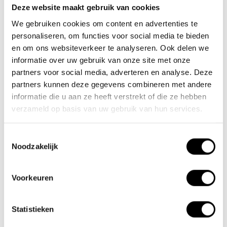
Deze website maakt gebruik van cookies
Team Lacros
We gebruiken cookies om content en advertenties te
Nieuwe Eerdsebaan 16, 5482 VS Schijndel Nederland
personaliseren, om functies voor social media te bieden
CoC no.: 62140957
en om ons websiteverkeer te analyseren. Ook delen we
VAT number: NL854680950B01
informatie over uw gebruik van onze site met onze
partners voor social media, adverteren en analyse. Deze
(+31) 73 203 2487
partners kunnen deze gegevens combineren met andere
informatie die u aan ze heeft verstrekt of die ze hebben
(+31) 73 203 2487
verzameld op basis van uw gebruik van hun services.
sales@lacros.nl
Toestemmingsselectie
Noodzakelijk
Voorkeuren
Information
Statistieken
About us