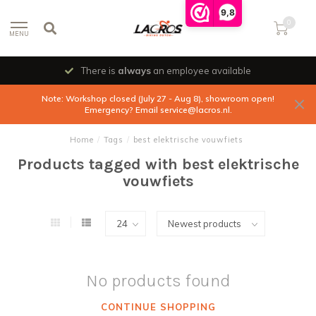
9,8
0
MENU
There is
always
an employee available
Note: Workshop closed (July 27 - Aug 8), showroom open!
Emergency? Email
service@lacros.nl
.
Home
/
Tags
/
best elektrische vouwfiets
Products tagged with best elektrische
vouwfiets
No products found
CONTINUE SHOPPING