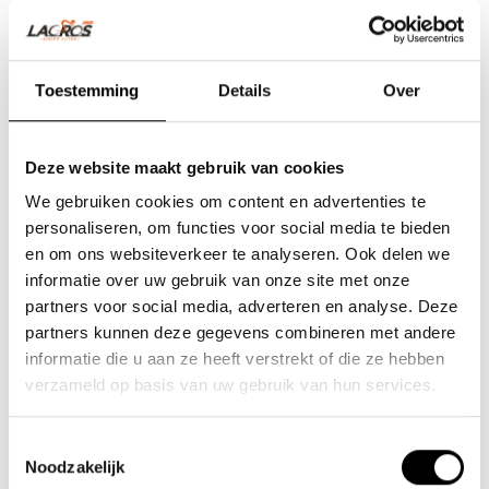
Toestemming
Details
Over
Deze website maakt gebruik van cookies
We gebruiken cookies om content en advertenties te
personaliseren, om functies voor social media te bieden
en om ons websiteverkeer te analyseren. Ook delen we
informatie over uw gebruik van onze site met onze
partners voor social media, adverteren en analyse. Deze
Team Lacros
partners kunnen deze gegevens combineren met andere
informatie die u aan ze heeft verstrekt of die ze hebben
Nieuwe Eerdsebaan 16, 5482 VS Schijndel Nederland
verzameld op basis van uw gebruik van hun services.
Handelskammernummer: 62140957
Umsatzsteuer-Identifikationsnummer: NL854680950B01
Toestemmingsselectie
Noodzakelijk
(+31) 73 203 2487