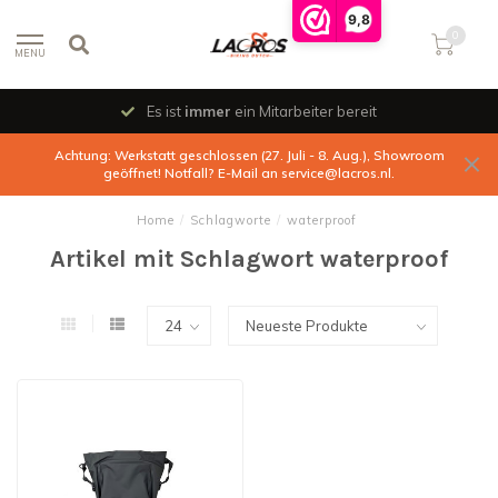
9,8
0
MENU
Es ist
immer
ein Mitarbeiter bereit
Achtung: Werkstatt geschlossen (27. Juli - 8. Aug.), Showroom
geöffnet! Notfall? E-Mail an
service@lacros.nl
.
Home
/
Schlagworte
/
waterproof
Artikel mit Schlagwort waterproof