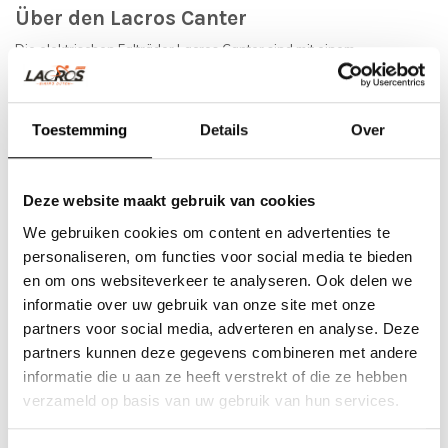
Über den Lacros Canter
Die elektrischen Falträder Lacros Canter sind mit einem
leistungsstarken und leisen 250W Aikema Motor und einem
effizienten und starken Akku ausgestattet. So radelst du mühelos
Toestemming
Details
Over
bei Wind und Steigungen. Der herausnehmbare Akku ist sauber in
den Rahmen integriert. Mit seinem Akku mit hoher Kapazität können
Sie mit einer vollen Ladung problemlos eine Reichweite von 40-80
Deze website maakt gebruik van cookies
km erreichen. Das Fahrrad verfügt außerdem über 7 Shimano-
We gebruiken cookies om content en advertenties te
Gänge und 9 Stützpositionen.
personaliseren, om functies voor social media te bieden
en om ons websiteverkeer te analyseren. Ook delen we
Ein Vorteil eines elektrischen Faltrads ist, dass Sie es
informatie over uw gebruik van onze site met onze
zusammenfalten und in Ihrem Wohnmobil oder im Kofferraum des
partners voor social media, adverteren en analyse. Deze
partners kunnen deze gegevens combineren met andere
Autos verstauen können. Besuchen Sie unseren Showroom und
informatie die u aan ze heeft verstrekt of die ze hebben
überzeugen Sie sich selbst.
verzameld op basis van uw gebruik van hun services.