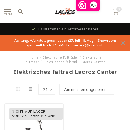
9,8
0
MENU
Es ist
immer
ein Mitarbeiter bereit
Achtung: Werkstatt geschlossen (27. Juli - 8. Aug.), Showroom
geöffnet! Notfall? E-Mail an
service@lacros.nl
.
Home
/
Elektrische Falträder
/
Elektrische
Falträder
/
Elektrisches faltrad - Lacros Canter
Elektrisches faltrad Lacros Canter
NICHT AUF LAGER.
KONTAKTIEREN SIE UNS