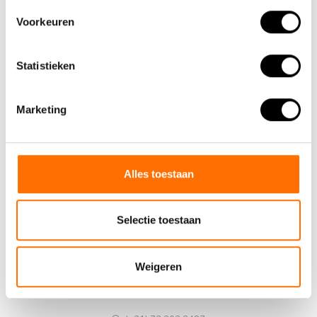
Voorkeuren
Statistieken
Marketing
Alles toestaan
Team Lacros
Selectie toestaan
Nieuwe Eerdsebaan 16, 5482 VS Schijndel Nederland
Handelskammernummer: 62140957
Umsatzsteuer-Identifikationsnummer: NL854680950B01
Weigeren
(+31) 73 203 2487