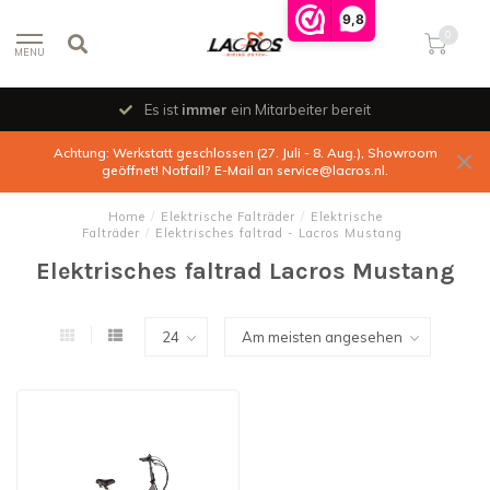
9,8
0
MENU
Es ist
immer
ein Mitarbeiter bereit
Achtung: Werkstatt geschlossen (27. Juli - 8. Aug.), Showroom
geöffnet! Notfall? E-Mail an
service@lacros.nl
.
Home
/
Elektrische Falträder
/
Elektrische
Falträder
/
Elektrisches faltrad - Lacros Mustang
Elektrisches faltrad Lacros Mustang