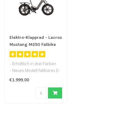
Elektro-Klapprad - Lacros
Mustang M250 Fatbike
- Erhältlich in drei Farben
- Neues Modell faltbares E-
Bike „Fat-Bike“
€1.999,00
- ..