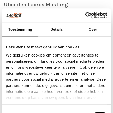
Über den Lacros Mustang
Die elektrischen Falträder Lacros Mustang sind mit einem Bafang-
Hinterradmotor erhältlich. Mit seinem leistungsstarken Motor sind
Sie im Handumdrehen auf Höchstgeschwindigkeit. Die extra breiten
Toestemming
Details
Over
Reifen machen das „Fatbike“ sowohl auf der Straße als auch im
Gelände zum Hingucker. So radelst du mühelos bei Wind und
Deze website maakt gebruik van cookies
Steigungen. Das Fahrrad verfügt außerdem über 7 Shimano-Gänge
und 9 Stützpositionen.
We gebruiken cookies om content en advertenties te
personaliseren, om functies voor social media te bieden
en om ons websiteverkeer te analyseren. Ook delen we
Was dieses elektrische Fatbike einzigartig macht, ist, dass es faltbar
informatie over uw gebruik van onze site met onze
ist. So können Sie es zusammenklappen und in Ihrem Wohnmobil
partners voor social media, adverteren en analyse. Deze
oder im Kofferraum des Autos verstauen. Besuchen Sie unseren
partners kunnen deze gegevens combineren met andere
Showroom und überzeugen Sie sich selbst.
informatie die u aan ze heeft verstrekt of die ze hebben
verzameld op basis van uw gebruik van hun services.
Toestemmingsselectie