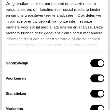
We gebruiken cookies om content en advertenties te
Über den Lacros Trotter
personaliseren, om functies voor social media te bieden
Die elektrischen Falträder Lacros Trotter sind mit einem
en om ons websiteverkeer te analyseren. Ook delen we
informatie over uw gebruik van onze site met onze
leistungsstarken 250W Bafang Hinterradmotor und einem
partners voor social media, adverteren en analyse. Deze
effizienten und starken Akku ausgestattet. So radelst du mühelos
partners kunnen deze gegevens combineren met andere
bei Wind und Steigungen. Das Fahrrad ist mit einem robusten
informatie die u aan ze heeft verstrekt of die ze hebben
Rahmen ausgestattet, der es praktisch unzerstörbar macht. Der
verzameld op basis van uw gebruik van hun services.
Trotter kann mit Magnesium-Sternrädern und größeren (24 Zoll)
Rädern aufgerüstet werden. Auf diese Weise können Sie das
Toestemmingsselectie
Noodzakelijk
Fahrrad nach Ihren Wünschen gestalten.
Ein Vorteil eines elektrischen Faltrads ist, dass Sie es
Voorkeuren
zusammenfalten und in Ihrem Wohnmobil oder im Kofferraum des
Autos verstauen können. Besuchen Sie unseren Showroom und
Statistieken
überzeugen Sie sich selbst.
Marketing