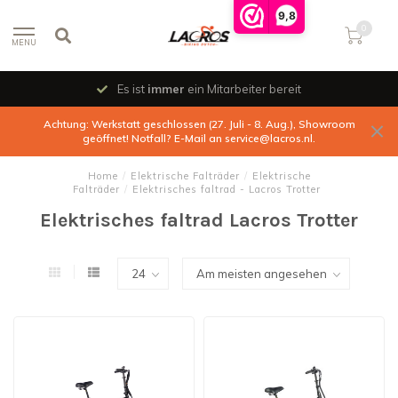
9,8
0
MENU
Es ist
immer
ein Mitarbeiter bereit
Achtung: Werkstatt geschlossen (27. Juli - 8. Aug.), Showroom
geöffnet! Notfall? E-Mail an
service@lacros.nl
.
Home
/
Elektrische Falträder
/
Elektrische
Falträder
/
Elektrisches faltrad - Lacros Trotter
Elektrisches faltrad Lacros Trotter