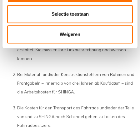
Selectie toestaan
Artikel 4: Garantie Teile
Während der Garantiezeit werden alle Teile, bei denen
SHINGA einen Material- und/oder Konstruktionsfehler
Weigeren
festgestellt hat, nach Wahl von SHINGA repariert oder
erstattet. Sie müssen Ihre Einkaufsrechnung nachweisen
können.
Bei Material- und/oder Konstruktionsfehlern von Rahmen und
Frontgabeln – innerhalb von drei Jahren ab Kaufdatum – sind
die Arbeitskosten für SHINGA.
Die Kosten für den Transport des Fahrrads und/oder der Teile
von und zu SHINGA nach Schijndel gehen zu Lasten des
Fahrradbesitzers.