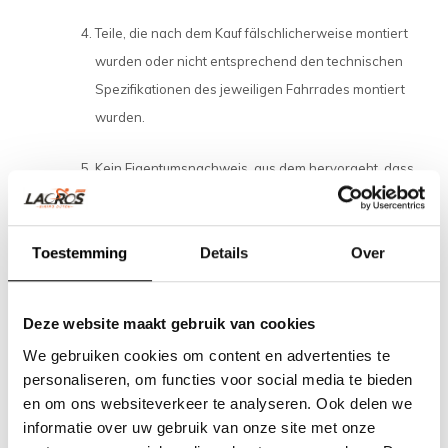
Teile, die nach dem Kauf fälschlicherweise montiert
wurden oder nicht entsprechend den technischen
Spezifikationen des jeweiligen Fahrrades montiert
wurden.
Kein Eigentumsnachweis, aus dem hervorgeht, dass
das Fahrrad von SHINGA oder einem seiner Händler
geliefert wurde.
Toestemming
Details
Over
SHINGA ist von der Haftung für Schäden an Teilen des
Fahrrads ausgeschlossen wegen:
Deze website maakt gebruik van cookies
We gebruiken cookies om content en advertenties te
Falsche Einstellung/Spannung von Lenkrad, Lenker,
personaliseren, om functies voor social media te bieden
Sattel, Sattelstift, Getriebe, Bremsen, Räder, Sattel und
en om ons websiteverkeer te analyseren. Ook delen we
Lenkung sowie der Verriegelungs- und
informatie over uw gebruik van onze site met onze
Sicherheitsmechanismus des Faltscharniers der