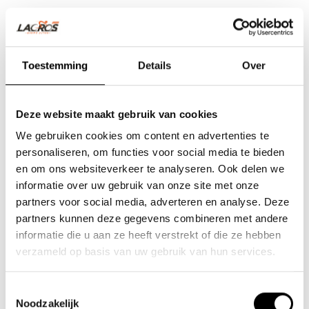
Toestemming
Details
Over
Deze website maakt gebruik van cookies
We gebruiken cookies om content en advertenties te
personaliseren, om functies voor social media te bieden
en om ons websiteverkeer te analyseren. Ook delen we
informatie over uw gebruik van onze site met onze
partners voor social media, adverteren en analyse. Deze
partners kunnen deze gegevens combineren met andere
Team Lacros
informatie die u aan ze heeft verstrekt of die ze hebben
Nieuwe Eerdsebaan 16, 5482 VS Schijndel Nederland
verzameld op basis van uw gebruik van hun services.
Handelskammernummer: 62140957
Umsatzsteuer-Identifikationsnummer: NL854680950B01
Toestemmingsselectie
Noodzakelijk