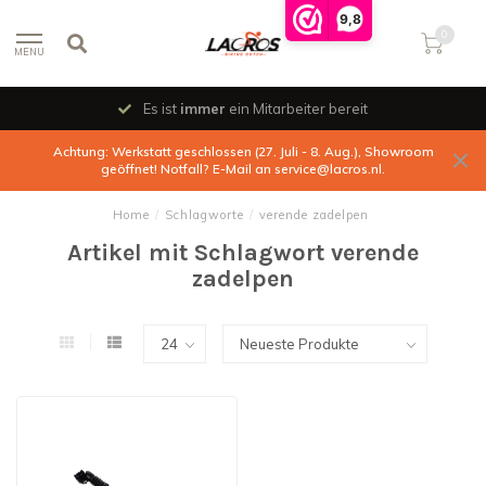
9,8
0
MENU
Es ist
immer
ein Mitarbeiter bereit
Achtung: Werkstatt geschlossen (27. Juli - 8. Aug.), Showroom
geöffnet! Notfall? E-Mail an
service@lacros.nl
.
Home
/
Schlagworte
/
verende zadelpen
Artikel mit Schlagwort verende
zadelpen