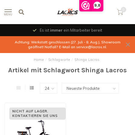
9,8
0
MENU
Es ist
immer
ein Mitarbeiter bereit
Achtung: Werkstatt geschlossen (27. Juli - 8. Aug.), Showroom
geöffnet! Notfall? E-Mail an
service@lacros.nl
.
Home
/
Schlagworte
/
Shinga Lacros
Artikel mit Schlagwort Shinga Lacros
NICHT AUF LAGER.
KONTAKTIEREN SIE UNS