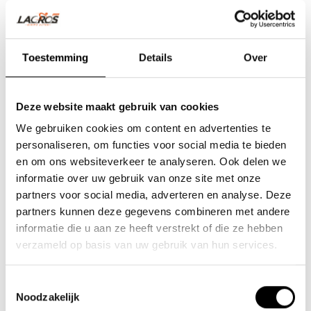
Toestemming
Details
Over
Deze website maakt gebruik van cookies
We gebruiken cookies om content en advertenties te
personaliseren, om functies voor social media te bieden
en om ons websiteverkeer te analyseren. Ook delen we
informatie over uw gebruik van onze site met onze
partners voor social media, adverteren en analyse. Deze
Team Lacros
partners kunnen deze gegevens combineren met andere
informatie die u aan ze heeft verstrekt of die ze hebben
Nieuwe Eerdsebaan 16, 5482 VS Schijndel Nederland
verzameld op basis van uw gebruik van hun services.
Handelskammernummer: 62140957
Umsatzsteuer-Identifikationsnummer: NL854680950B01
Toestemmingsselectie
Noodzakelijk
(+31) 73 203 2487