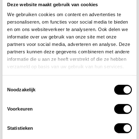
Deze website maakt gebruik van cookies
Team Lacros
We gebruiken cookies om content en advertenties te
Nieuwe Eerdsebaan 16, 5482 VS Schijndel Nederland
personaliseren, om functies voor social media te bieden
Handelskammernummer: 62140957
en om ons websiteverkeer te analyseren. Ook delen we
Umsatzsteuer-Identifikationsnummer: NL854680950B01
informatie over uw gebruik van onze site met onze
partners voor social media, adverteren en analyse. Deze
(+31) 73 203 2487
partners kunnen deze gegevens combineren met andere
informatie die u aan ze heeft verstrekt of die ze hebben
(+31) 73 203 2487
verzameld op basis van uw gebruik van hun services.
sales@lacros.nl
Toestemmingsselectie
Noodzakelijk
Voorkeuren
Informationen
Statistieken
Über uns