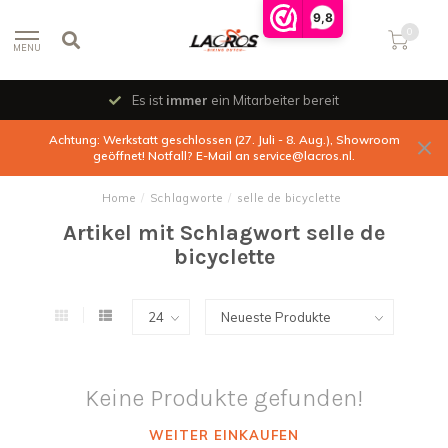
9,8
0
MENU
Es ist
immer
ein Mitarbeiter bereit
Achtung: Werkstatt geschlossen (27. Juli - 8. Aug.), Showroom
geöffnet! Notfall? E-Mail an
service@lacros.nl
.
Home
/
Schlagworte
/
selle de bicyclette
Artikel mit Schlagwort selle de
bicyclette
Keine Produkte gefunden!
WEITER EINKAUFEN