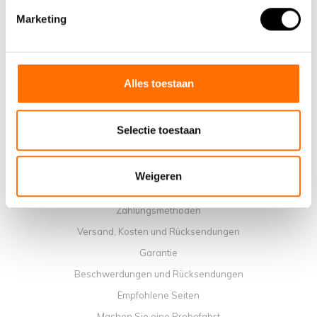
Marketing
Warum ein elektrisches Faltrad von Lacros wählen
Ausstellungsraum Schijndel
Verkaufsstellen
Kontakt
Alles toestaan
Workshop-Kalender
Handbücher
Selectie toestaan
Lehrvideos
Allgemeine Geschäftbedingungen
Weigeren
Datenschutzrichtlinie
Zahlungsmethoden
Versand, Kosten und Rücksendungen
Garantie
Beschwerdungen und Rücksendungen
Empfohlene Seiten
Machen Sie eine Probefahrt