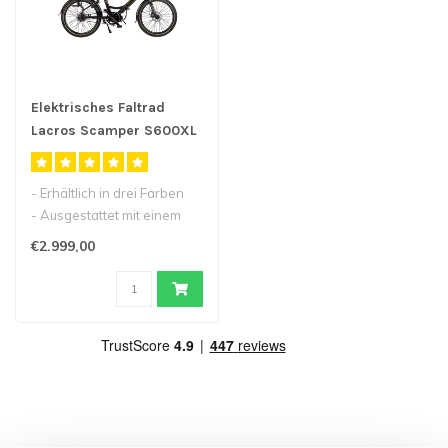
Elektrisches Faltrad
Lacros Scamper S600XL
M410 belt drive
- Erhältlich in drei Farben
- Ausgestattet mit einem
Riemenantrieb
€2.999,00
- 24inch e..