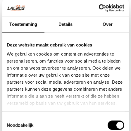
Toestemming
Details
Over
Deze website maakt gebruik van cookies
We gebruiken cookies om content en advertenties te
personaliseren, om functies voor social media te bieden
en om ons websiteverkeer te analyseren. Ook delen we
informatie over uw gebruik van onze site met onze
partners voor social media, adverteren en analyse. Deze
Team Lacros
partners kunnen deze gegevens combineren met andere
informatie die u aan ze heeft verstrekt of die ze hebben
Nieuwe Eerdsebaan 16, 5482 VS Schijndel Nederland
verzameld op basis van uw gebruik van hun services.
Handelskammernummer: 62140957
Umsatzsteuer-Identifikationsnummer: NL854680950B01
Toestemmingsselectie
Noodzakelijk
(+31) 73 203 2487