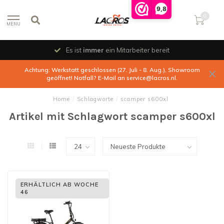
9,8
0
MENU
Es ist
immer
ein Mitarbeiter bereit
Achtung: Werkstatt geschlossen (27. Juli - 8. Aug.), Showroom
geöffnet! Notfall? E-Mail an
service@lacros.nl
.
Home
/
Schlagworte
/
scamper s600xl
Artikel mit Schlagwort scamper s600xl
ERHÄLTLICH AB WOCHE
46