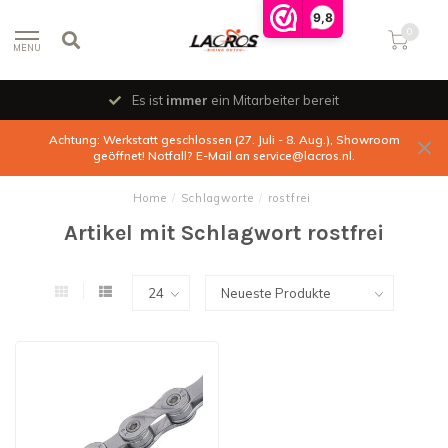
9,8
0
MENU
Es ist
immer
ein Mitarbeiter bereit
Achtung: Werkstatt geschlossen (27. Juli - 8. Aug.), Showroom
geöffnet! Notfall? E-Mail an
service@lacros.nl
.
Home
/
Schlagworte
/
rostfrei
Artikel mit Schlagwort rostfrei