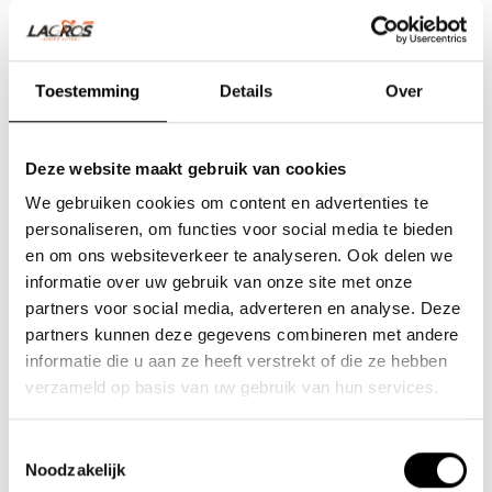
Toestemming
Details
Over
Deze website maakt gebruik van cookies
We gebruiken cookies om content en advertenties te
personaliseren, om functies voor social media te bieden
en om ons websiteverkeer te analyseren. Ook delen we
informatie over uw gebruik van onze site met onze
partners voor social media, adverteren en analyse. Deze
Team Lacros
partners kunnen deze gegevens combineren met andere
informatie die u aan ze heeft verstrekt of die ze hebben
Nieuwe Eerdsebaan 16, 5482 VS Schijndel Nederland
verzameld op basis van uw gebruik van hun services.
Handelskammernummer: 62140957
Umsatzsteuer-Identifikationsnummer: NL854680950B01
Toestemmingsselectie
Noodzakelijk
(+31) 73 203 2487