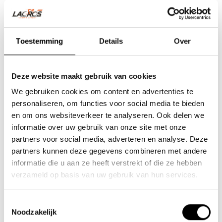
Toestemming
Details
Over
Deze website maakt gebruik van cookies
We gebruiken cookies om content en advertenties te
personaliseren, om functies voor social media te bieden
en om ons websiteverkeer te analyseren. Ook delen we
informatie over uw gebruik van onze site met onze
partners voor social media, adverteren en analyse. Deze
Team Lacros
partners kunnen deze gegevens combineren met andere
informatie die u aan ze heeft verstrekt of die ze hebben
Nieuwe Eerdsebaan 16, 5482 VS Schijndel Nederland
verzameld op basis van uw gebruik van hun services.
Handelskammernummer: 62140957
Umsatzsteuer-Identifikationsnummer: NL854680950B01
Toestemmingsselectie
Noodzakelijk
(+31) 73 203 2487