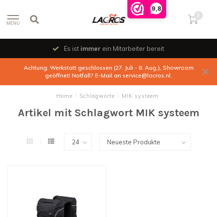
9,8
0
MENU
Es ist
immer
ein Mitarbeiter bereit
Achtung: Werkstatt geschlossen (27. Juli - 8. Aug.), Showroom
geöffnet! Notfall? E-Mail an
service@lacros.nl
.
Home
/
Schlagworte
/
MIK systeem
Artikel mit Schlagwort MIK systeem