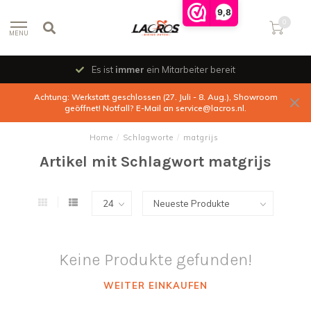
9,8
0
MENU
Es ist
immer
ein Mitarbeiter bereit
Achtung: Werkstatt geschlossen (27. Juli - 8. Aug.), Showroom
geöffnet! Notfall? E-Mail an
service@lacros.nl
.
Home
/
Schlagworte
/
matgrijs
Artikel mit Schlagwort matgrijs
Keine Produkte gefunden!
WEITER EINKAUFEN