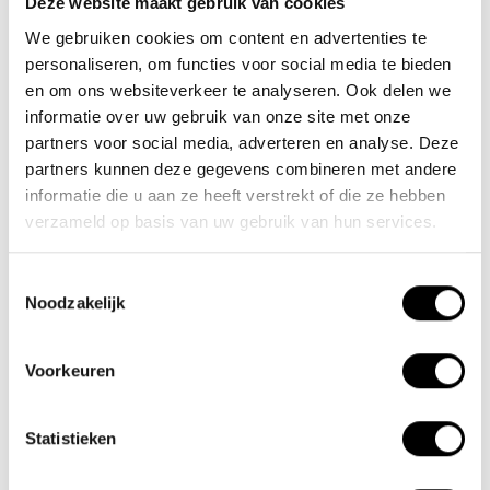
Deze website maakt gebruik van cookies
We gebruiken cookies om content en advertenties te
Nieuwe Eerdsebaan 16, 5482 VS Schijndel Nederland
personaliseren, om functies voor social media te bieden
Handelskammernummer: 62140957
en om ons websiteverkeer te analyseren. Ook delen we
Umsatzsteuer-Identifikationsnummer: NL854680950B01
informatie over uw gebruik van onze site met onze
partners voor social media, adverteren en analyse. Deze
(+31) 73 203 2487
partners kunnen deze gegevens combineren met andere
(+31) 73 203 2487
informatie die u aan ze heeft verstrekt of die ze hebben
verzameld op basis van uw gebruik van hun services.
sales@lacros.nl
Toestemmingsselectie
Noodzakelijk
Voorkeuren
Informationen
Statistieken
Über uns