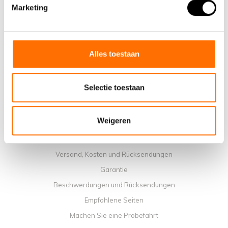
Warum ein elektrisches Faltrad von Lacros wählen
Marketing
Ausstellungsraum Schijndel
Verkaufsstellen
Kontakt
Alles toestaan
Workshop-Kalender
Handbücher
Selectie toestaan
Lehrvideos
Allgemeine Geschäftbedingungen
Weigeren
Datenschutzrichtlinie
Zahlungsmethoden
Versand, Kosten und Rücksendungen
Garantie
Beschwerdungen und Rücksendungen
Empfohlene Seiten
Machen Sie eine Probefahrt