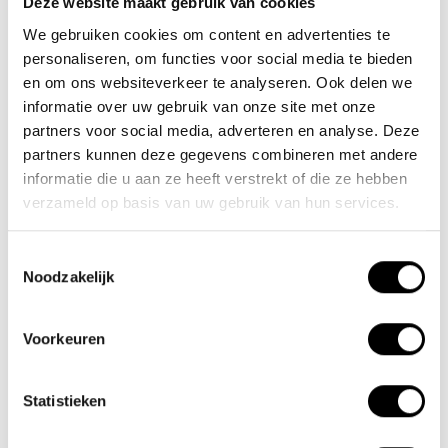
Deze website maakt gebruik van cookies
We gebruiken cookies om content en advertenties te
Nieuwe Eerdsebaan 16, 5482 VS Schijndel Nederland
personaliseren, om functies voor social media te bieden
Handelskammernummer: 62140957
en om ons websiteverkeer te analyseren. Ook delen we
Umsatzsteuer-Identifikationsnummer: NL854680950B01
informatie over uw gebruik van onze site met onze
partners voor social media, adverteren en analyse. Deze
(+31) 73 203 2487
partners kunnen deze gegevens combineren met andere
(+31) 73 203 2487
informatie die u aan ze heeft verstrekt of die ze hebben
verzameld op basis van uw gebruik van hun services.
sales@lacros.nl
Toestemmingsselectie
Noodzakelijk
Voorkeuren
Informationen
Statistieken
Über uns