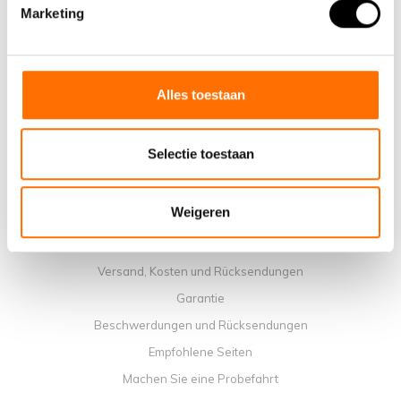
Warum ein elektrisches Faltrad von Lacros wählen
Marketing
Ausstellungsraum Schijndel
Verkaufsstellen
Kontakt
Alles toestaan
Workshop-Kalender
Handbücher
Selectie toestaan
Lehrvideos
Allgemeine Geschäftbedingungen
Weigeren
Datenschutzrichtlinie
Zahlungsmethoden
Versand, Kosten und Rücksendungen
Garantie
Beschwerdungen und Rücksendungen
Empfohlene Seiten
Machen Sie eine Probefahrt