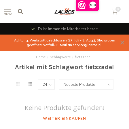
9,8
0
MENU
Es ist
immer
ein Mitarbeiter bereit
Achtung: Werkstatt geschlossen (27. Juli - 8. Aug.), Showroom
geöffnet! Notfall? E-Mail an
service@lacros.nl
.
Home
/
Schlagworte
/
fietszadel
Artikel mit Schlagwort fietszadel
Keine Produkte gefunden!
WEITER EINKAUFEN