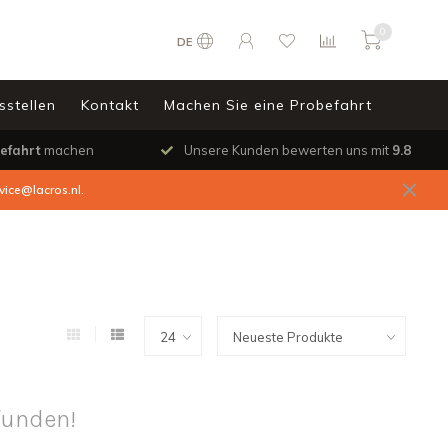
0
DE
sstellen
Kontakt
Machen Sie eine Probefahrt
efahrt
machen
Unsere Kunden bewerten uns mit
9.8
vice@lacros.nl
.
funden!