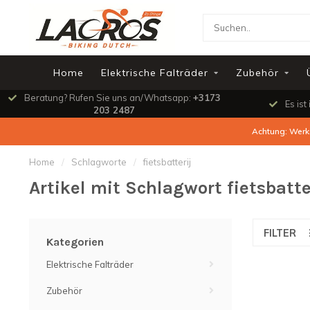
Home
Elektrische Falträder
Zubehör
Beratung? Rufen Sie uns an/Whatsapp:
+3173
Es ist
203 2487
Achtung: Werks
Home
/
Schlagworte
/
fietsbatterij
Artikel mit Schlagwort fietsbatte
FILTER
Kategorien
Elektrische Falträder
Zubehör