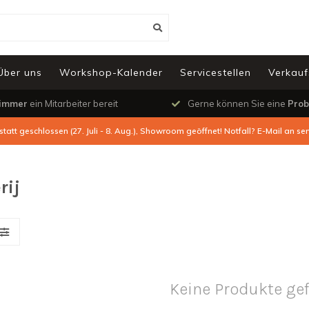
Über uns
Workshop-Kalender
Servicestellen
Verkauf
immer
ein Mitarbeiter bereit
Gerne können Sie eine
Prob
tatt geschlossen (27. Juli - 8. Aug.), Showroom geöffnet! Notfall? E-Mail an
ser
rij
Keine Produkte ge