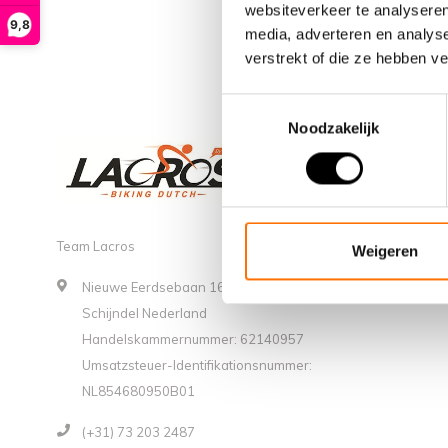
websiteverkeer te analyseren
9,8
media, adverteren en analys
verstrekt of die ze hebben v
Toestemmingsselectie
Noodzakelijk
Team Lacros
Weigeren
Nieuwe Eerdsebaan 16, 5482 VS
Schijndel Nederland
Handelskammernummer: 62140957
Umsatzsteuer-Identifikationsnummer:
NL854680950B01
(+31) 73 203 2487