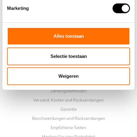
Marketing
Warum ein elektrisches Faltrad von Lacros wählen
Ausstellungsraum Schijndel
Verkaufsstellen
Kontakt
Alles toestaan
Workshop-Kalender
Handbücher
Selectie toestaan
Lehrvideos
Allgemeine Geschäftbedingungen
Weigeren
Datenschutzrichtlinie
Zahlungsmethoden
Versand, Kosten und Rücksendungen
Garantie
Beschwerdungen und Rücksendungen
Empfohlene Seiten
Machen Sie eine Probefahrt