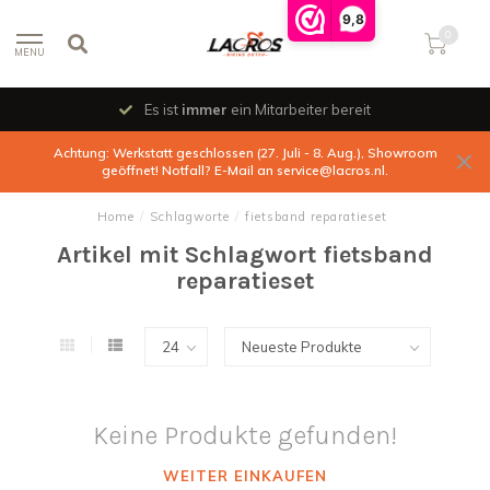
9,8
0
MENU
Es ist
immer
ein Mitarbeiter bereit
Achtung: Werkstatt geschlossen (27. Juli - 8. Aug.), Showroom
geöffnet! Notfall? E-Mail an
service@lacros.nl
.
Home
/
Schlagworte
/
fietsband reparatieset
Artikel mit Schlagwort fietsband
reparatieset
Keine Produkte gefunden!
WEITER EINKAUFEN