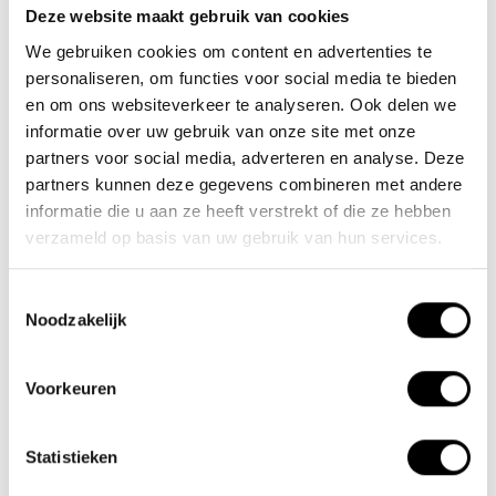
Deze website maakt gebruik van cookies
Team Lacros
We gebruiken cookies om content en advertenties te
Nieuwe Eerdsebaan 16, 5482 VS Schijndel Nederland
personaliseren, om functies voor social media te bieden
Handelskammernummer: 62140957
en om ons websiteverkeer te analyseren. Ook delen we
Umsatzsteuer-Identifikationsnummer: NL854680950B01
informatie over uw gebruik van onze site met onze
partners voor social media, adverteren en analyse. Deze
(+31) 73 203 2487
partners kunnen deze gegevens combineren met andere
informatie die u aan ze heeft verstrekt of die ze hebben
(+31) 73 203 2487
verzameld op basis van uw gebruik van hun services.
sales@lacros.nl
Toestemmingsselectie
Noodzakelijk
Voorkeuren
Informationen
Statistieken
Über uns