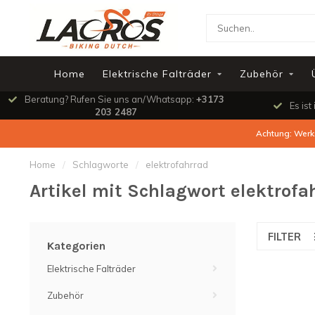
Home
Elektrische Falträder
Zubehör
Beratung? Rufen Sie uns an/Whatsapp:
+3173
Es ist
203 2487
Achtung: Werks
Home
/
Schlagworte
/
elektrofahrrad
Artikel mit Schlagwort elektrofa
FILTER
Kategorien
Elektrische Falträder
Zubehör