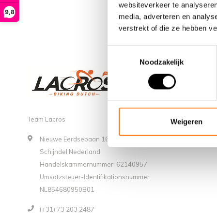
websiteverkeer te analyseren
9,8
media, adverteren en analys
verstrekt of die ze hebben v
Toestemmingsselectie
Noodzakelijk
Team Lacros
Weigeren
Nieuwe Eerdsebaan 16, 5482 VS
Schijndel Nederland
Handelskammernummer: 62140957
Umsatzsteuer-Identifikationsnummer:
NL854680950B01
(+31) 73 203 2487