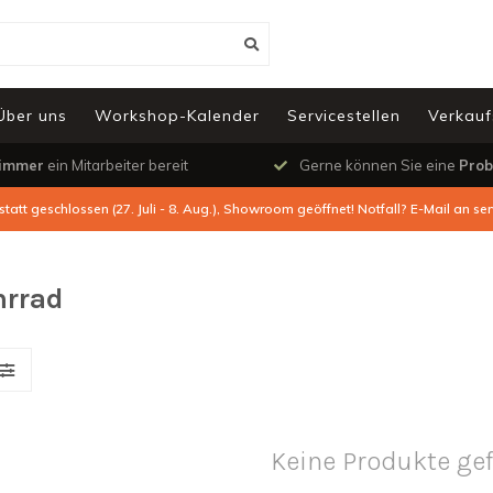
Über uns
Workshop-Kalender
Servicestellen
Verkauf
immer
ein Mitarbeiter bereit
Gerne können Sie eine
Prob
tatt geschlossen (27. Juli - 8. Aug.), Showroom geöffnet! Notfall? E-Mail an
ser
hrrad
Keine Produkte ge