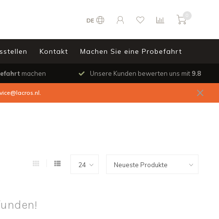
0
DE
sstellen
Kontakt
Machen Sie eine Probefahrt
efahrt
machen
Unsere Kunden bewerten uns mit
9.8
vice@lacros.nl
.
funden!