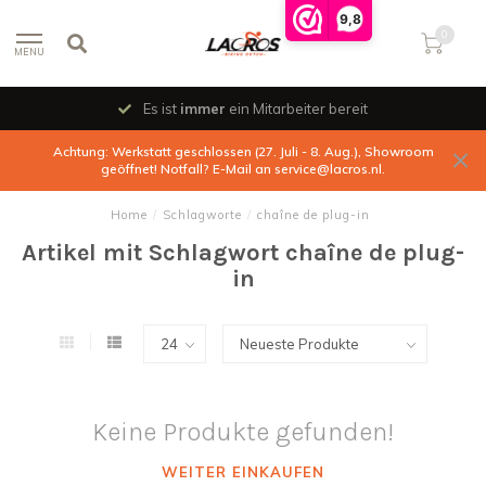
9,8
0
MENU
Es ist
immer
ein Mitarbeiter bereit
Achtung: Werkstatt geschlossen (27. Juli - 8. Aug.), Showroom
geöffnet! Notfall? E-Mail an
service@lacros.nl
.
Home
/
Schlagworte
/
chaîne de plug-in
Artikel mit Schlagwort chaîne de plug-
in
Keine Produkte gefunden!
WEITER EINKAUFEN