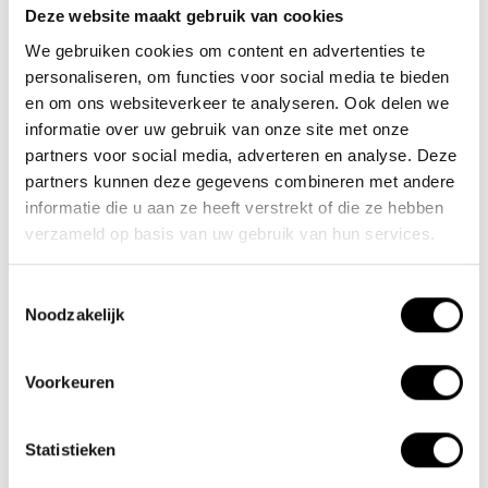
Deze website maakt gebruik van cookies
Team Lacros
We gebruiken cookies om content en advertenties te
Nieuwe Eerdsebaan 16, 5482 VS Schijndel Nederland
personaliseren, om functies voor social media te bieden
Handelskammernummer: 62140957
en om ons websiteverkeer te analyseren. Ook delen we
Umsatzsteuer-Identifikationsnummer: NL854680950B01
informatie over uw gebruik van onze site met onze
partners voor social media, adverteren en analyse. Deze
(+31) 73 203 2487
partners kunnen deze gegevens combineren met andere
informatie die u aan ze heeft verstrekt of die ze hebben
(+31) 73 203 2487
verzameld op basis van uw gebruik van hun services.
sales@lacros.nl
Toestemmingsselectie
Noodzakelijk
Voorkeuren
Informationen
Statistieken
Über uns