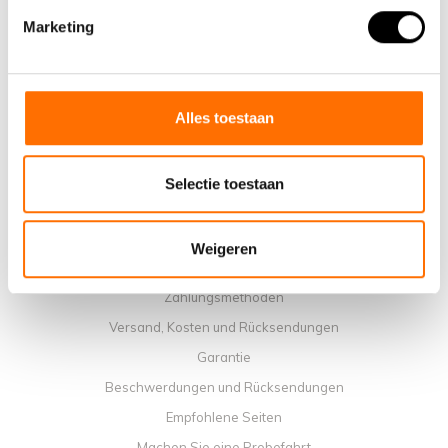
Marketing
Warum ein elektrisches Faltrad von Lacros wählen
Ausstellungsraum Schijndel
Verkaufsstellen
Kontakt
Alles toestaan
Workshop-Kalender
Handbücher
Selectie toestaan
Lehrvideos
Allgemeine Geschäftbedingungen
Weigeren
Datenschutzrichtlinie
Zahlungsmethoden
Versand, Kosten und Rücksendungen
Garantie
Beschwerdungen und Rücksendungen
Empfohlene Seiten
Machen Sie eine Probefahrt