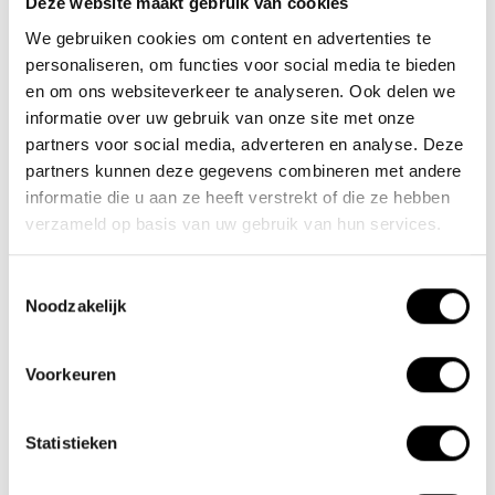
Deze website maakt gebruik van cookies
We gebruiken cookies om content en advertenties te
Nieuwe Eerdsebaan 16, 5482 VS Schijndel Nederland
personaliseren, om functies voor social media te bieden
Handelskammernummer: 62140957
en om ons websiteverkeer te analyseren. Ook delen we
Umsatzsteuer-Identifikationsnummer: NL854680950B01
informatie over uw gebruik van onze site met onze
partners voor social media, adverteren en analyse. Deze
(+31) 73 203 2487
partners kunnen deze gegevens combineren met andere
(+31) 73 203 2487
informatie die u aan ze heeft verstrekt of die ze hebben
verzameld op basis van uw gebruik van hun services.
sales@lacros.nl
Toestemmingsselectie
Noodzakelijk
Voorkeuren
Informationen
Statistieken
Über uns