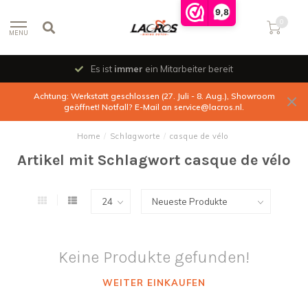
9,8
0
MENU
Es ist
immer
ein Mitarbeiter bereit
Achtung: Werkstatt geschlossen (27. Juli - 8. Aug.), Showroom
geöffnet! Notfall? E-Mail an
service@lacros.nl
.
Home
/
Schlagworte
/
casque de vélo
Artikel mit Schlagwort casque de vélo
Keine Produkte gefunden!
WEITER EINKAUFEN