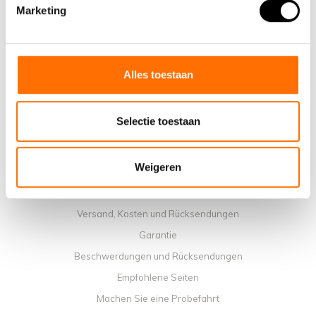
Warum ein elektrisches Faltrad von Lacros wählen
Marketing
Ausstellungsraum Schijndel
Verkaufsstellen
Kontakt
Alles toestaan
Workshop-Kalender
Handbücher
Selectie toestaan
Lehrvideos
Allgemeine Geschäftbedingungen
Weigeren
Datenschutzrichtlinie
Zahlungsmethoden
Versand, Kosten und Rücksendungen
Garantie
Beschwerdungen und Rücksendungen
Empfohlene Seiten
Machen Sie eine Probefahrt