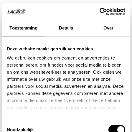
Toestemming
Details
Over
Deze website maakt gebruik van cookies
We gebruiken cookies om content en advertenties te
personaliseren, om functies voor social media te bieden
en om ons websiteverkeer te analyseren. Ook delen we
informatie over uw gebruik van onze site met onze
partners voor social media, adverteren en analyse. Deze
partners kunnen deze gegevens combineren met andere
Team Lacros
informatie die u aan ze heeft verstrekt of die ze hebben
Nieuwe Eerdsebaan 16, 5482 VS Schijndel Nederland
verzameld op basis van uw gebruik van hun services.
Handelskammernummer: 62140957
Umsatzsteuer-Identifikationsnummer: NL854680950B01
Toestemmingsselectie
Noodzakelijk