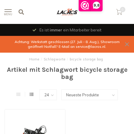
9,8
0
MENU
Es ist
immer
ein Mitarbeiter bereit
Achtung: Werkstatt geschlossen (27. Juli - 8. Aug.), Showroom
geöffnet! Notfall? E-Mail an
service@lacros.nl
.
Home
/
Schlagworte
/
bicycle storage bag
Artikel mit Schlagwort bicycle storage
bag