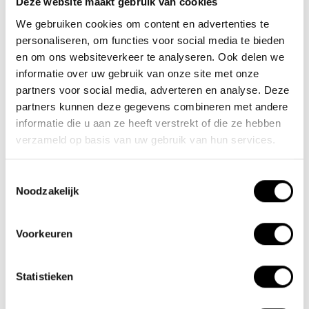
Deze website maakt gebruik van cookies
We gebruiken cookies om content en advertenties te
Nieuwe Eerdsebaan 16, 5482 VS Schijndel Nederland
personaliseren, om functies voor social media te bieden
Handelskammernummer: 62140957
en om ons websiteverkeer te analyseren. Ook delen we
Umsatzsteuer-Identifikationsnummer: NL854680950B01
informatie over uw gebruik van onze site met onze
partners voor social media, adverteren en analyse. Deze
(+31) 73 203 2487
partners kunnen deze gegevens combineren met andere
(+31) 73 203 2487
informatie die u aan ze heeft verstrekt of die ze hebben
verzameld op basis van uw gebruik van hun services.
sales@lacros.nl
Toestemmingsselectie
Noodzakelijk
Voorkeuren
Informationen
Statistieken
Über uns