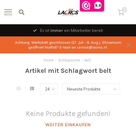
9,8
0
MENU
Es ist
immer
ein Mitarbeiter bereit
Achtung: Werkstatt geschlossen (27. Juli - 8. Aug.), Showroom
geöffnet! Notfall? E-Mail an
service@lacros.nl
.
Home
/
Schlagworte
/
belt
Artikel mit Schlagwort belt
Keine Produkte gefunden!
WEITER EINKAUFEN