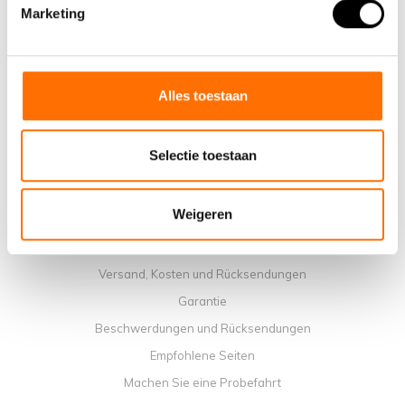
Warum ein elektrisches Faltrad von Lacros wählen
Marketing
Ausstellungsraum Schijndel
Verkaufsstellen
Kontakt
Alles toestaan
Workshop-Kalender
Handbücher
Selectie toestaan
Lehrvideos
Allgemeine Geschäftbedingungen
Weigeren
Datenschutzrichtlinie
Zahlungsmethoden
Versand, Kosten und Rücksendungen
Garantie
Beschwerdungen und Rücksendungen
Empfohlene Seiten
Machen Sie eine Probefahrt