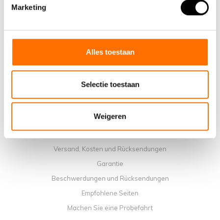
Warum ein elektrisches Faltrad von Lacros wählen
Marketing
Ausstellungsraum Schijndel
Verkaufsstellen
Kontakt
Alles toestaan
Workshop-Kalender
Handbücher
Selectie toestaan
Lehrvideos
Allgemeine Geschäftbedingungen
Weigeren
Datenschutzrichtlinie
Zahlungsmethoden
Versand, Kosten und Rücksendungen
Garantie
Beschwerdungen und Rücksendungen
Empfohlene Seiten
Machen Sie eine Probefahrt