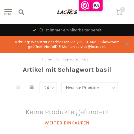
9,8
0
MENU
Es ist
immer
ein Mitarbeiter bereit
Achtung: Werkstatt geschlossen (27. Juli - 8. Aug.), Showroom
geöffnet! Notfall? E-Mail an
service@lacros.nl
.
Home
/
Schlagworte
/
basil
Artikel mit Schlagwort basil
Keine Produkte gefunden!
WEITER EINKAUFEN