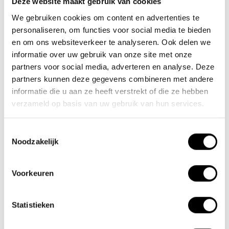
Deze website maakt gebruik van cookies
We gebruiken cookies om content en advertenties te
Nieuwe Eerdsebaan 16, 5482 VS Schijndel Nederland
personaliseren, om functies voor social media te bieden
Handelskammernummer: 62140957
en om ons websiteverkeer te analyseren. Ook delen we
Umsatzsteuer-Identifikationsnummer: NL854680950B01
informatie over uw gebruik van onze site met onze
partners voor social media, adverteren en analyse. Deze
(+31) 73 203 2487
partners kunnen deze gegevens combineren met andere
(+31) 73 203 2487
informatie die u aan ze heeft verstrekt of die ze hebben
verzameld op basis van uw gebruik van hun services.
sales@lacros.nl
Toestemmingsselectie
Noodzakelijk
Voorkeuren
Informationen
Statistieken
Über uns