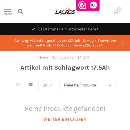
9,8
0
MENU
Es ist
immer
ein Mitarbeiter bereit
Achtung: Werkstatt geschlossen (27. Juli - 8. Aug.), Showroom
geöffnet! Notfall? E-Mail an
service@lacros.nl
.
Home
/
Schlagworte
/
17.5Ah
Artikel mit Schlagwort 17.5Ah
Keine Produkte gefunden!
WEITER EINKAUFEN