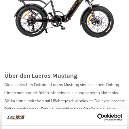
Über den Lacros Mustang
Die elektrischen Falträder Lacros Mustang sind mit einem Bafang-
Hinterradmotor erhältlich. Mit seinem leistungsstarken Motor sind
Sie im Handumdrehen auf Höchstgeschwindigkeit. Die extra breiten
Reifen machen das „Fatbike“ sowohl auf der Straße als auch im
Gelände zum Hingucker. So radelst du mühelos bei Wind und
Steigungen. Das Fahrrad verfügt außerdem über 7 Shimano-Gänge