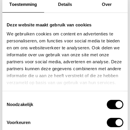
Toestemming
Details
Over
und 9 Stützpositionen.
Was dieses elektrische Fatbike einzigartig macht, ist, dass es faltbar
Deze website maakt gebruik van cookies
ist. So können Sie es zusammenklappen und in Ihrem Wohnmobil
We gebruiken cookies om content en advertenties te
oder im Kofferraum des Autos verstauen. Besuchen Sie unseren
personaliseren, om functies voor social media te bieden
Showroom und überzeugen Sie sich selbst.
en om ons websiteverkeer te analyseren. Ook delen we
informatie over uw gebruik van onze site met onze
partners voor social media, adverteren en analyse. Deze
partners kunnen deze gegevens combineren met andere
informatie die u aan ze heeft verstrekt of die ze hebben
verzameld op basis van uw gebruik van hun services.
Toestemmingsselectie
Noodzakelijk
Voorkeuren