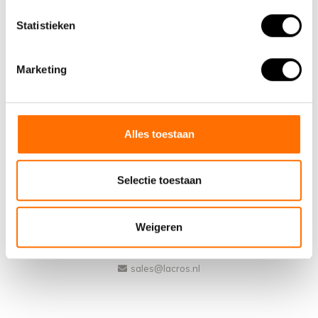
Statistieken
Marketing
Team Lacros
Alles toestaan
Nieuwe Eerdsebaan 16, 5482 VS Schijndel Nederland
Handelskammernummer: 62140957
Selectie toestaan
Umsatzsteuer-Identifikationsnummer: NL854680950B01
(+31) 73 203 2487
Weigeren
(+31) 73 203 2487
sales@lacros.nl