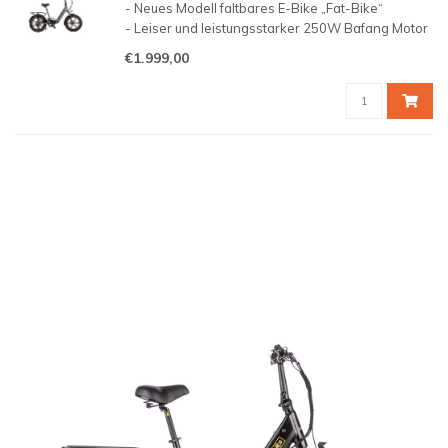
- Neues Modell faltbares E-Bike „Fat-Bike“
- Leiser und leistungsstarker 250W Bafang Motor
- Einfach in wenigen Schritten zu falten
€1.999,00
- Ohne Unterstützung das Fahrraderlebnis eines
"normalen" Fahrrads
- Ein hartes Fahrrad, m