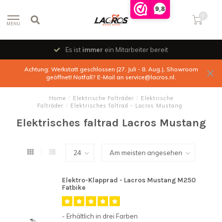
9,8
0
MENU
Es ist
immer
ein Mitarbeiter bereit
Achtung: Werkstatt geschlossen (27. Juli - 8. Aug.), Showroom
geöffnet! Notfall? E-Mail an
service@lacros.nl
.
Home
/
Elektrische Falträder
/
Elektrische
Falträder
/
Elektrisches faltrad - Lacros Mustang
Elektrisches faltrad Lacros Mustang
Elektro-Klapprad - Lacros Mustang M250
Fatbike
- Erhältlich in drei Farben