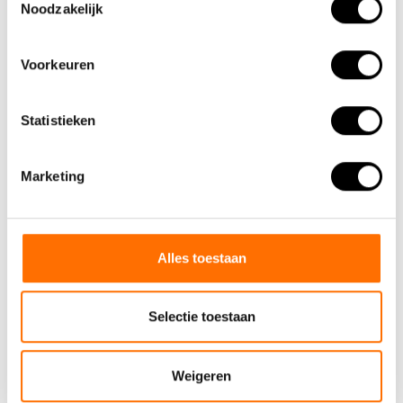
Umsatzsteuer-Identifikationsnummer: NL854680950B01
Noodzakelijk
(+31) 73 203 2487
Voorkeuren
(+31) 73 203 2487
sales@lacros.nl
Statistieken
Marketing
Alles toestaan
Informationen
Über uns
Selectie toestaan
Warum ein elektrisches Faltrad von Lacros wählen
Ausstellungsraum Schijndel
Weigeren
Verkaufsstellen