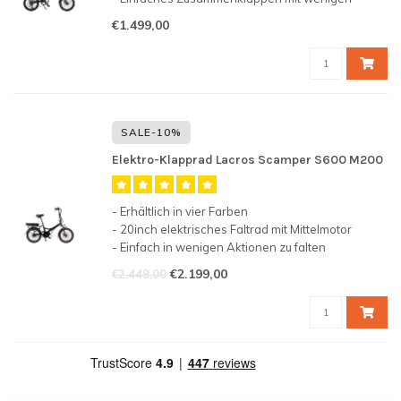
Handgriffen
€1.499,00
- Leicht
- Maximale Reichweite von 20–30 km (unter guten
Bedingungen)
SALE-10%
Elektro-Klapprad Lacros Scamper S600 M200
- Erhältlich in vier Farben
- 20inch elektrisches Faltrad mit Mittelmotor
- Einfach in wenigen Aktionen zu falten
- Gewicht von 22,5 kg (ohne Batterie und Sattel)
€2.199,00
€2.449,00
- Maximale Reichweite von 60-90km (unter guten
Bedingungen)