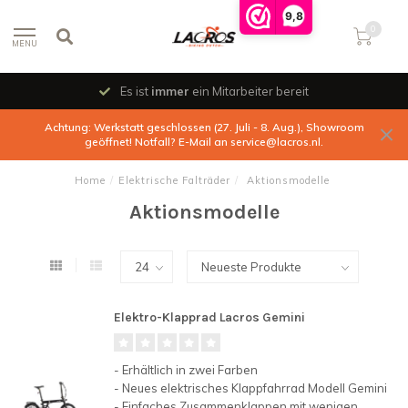
9,8
0
MENU
Es ist
immer
ein Mitarbeiter bereit
Achtung: Werkstatt geschlossen (27. Juli - 8. Aug.), Showroom
geöffnet! Notfall? E-Mail an
service@lacros.nl
.
Home
/
Elektrische Falträder
/
Aktionsmodelle
Aktionsmodelle
Elektro-Klapprad Lacros Gemini
- Erhältlich in zwei Farben
- Neues elektrisches Klappfahrrad Modell Gemini
- Einfaches Zusammenklappen mit wenigen