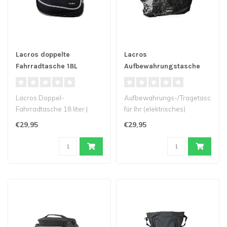
Lacros doppelte
Lacros
Fahrradtasche 18L
Aufbewahrungstasche
für Klapprad
Lacros Doppel-
Aufbewahrungs-/Tragetasche
Fahrradtasche 18 liter |
für Ihr (elektrisches)
Auch für Trotter, Ambling
Klappfahrrad, erhältlich in ..
€29,95
€29,95
und Scamper ge..