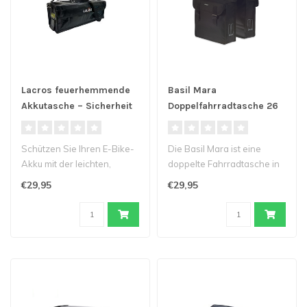
Lacros feuerhemmende
Basil Mara
Akkutasche – Sicherheit
Doppelfahrradtasche 26
& Schutz für deinen E-
Liter
Bike Akku
Schützen Sie Ihren E-Bike-
Die Basil Mara ist eine
Akku mit der leichten,
doppelte Fahrradtasche in
feuerhemmenden
klassischem Schwarz. Es
€29,95
€29,95
Akkutasche von ..
eignet..