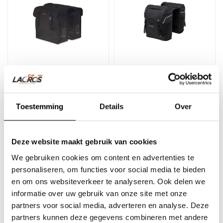
Basil Mara XL Doppelte
New Looxs Sports
fahrradtasche 35 Liter
Doppelfahrradtasche 32L
Toestemming
Details
Over
Die Basil Mara XL ist eine
Doppelte Fahrradtasche mit
doppelte Fahrradtasche in
schönem, sportlichem
Deze website maakt gebruik van cookies
klassischem Schwarz. Es
Design von New Looxs
€34,95
€104,95
eig..
Sports. I..
We gebruiken cookies om content en advertenties te
personaliseren, om functies voor social media te bieden
en om ons websiteverkeer te analyseren. Ook delen we
informatie over uw gebruik van onze site met onze
partners voor social media, adverteren en analyse. Deze
partners kunnen deze gegevens combineren met andere