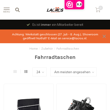
9,8
0
MENU
Es ist
immer
ein Mitarbeiter bereit
Achtung: Werkstatt geschlossen (27. Juli - 8. Aug.), Showroom
geöffnet! Notfall? E-Mail an
service@lacros.nl
.
Home
/
Zubehör
/
Fahrradtaschen
Fahrradtaschen