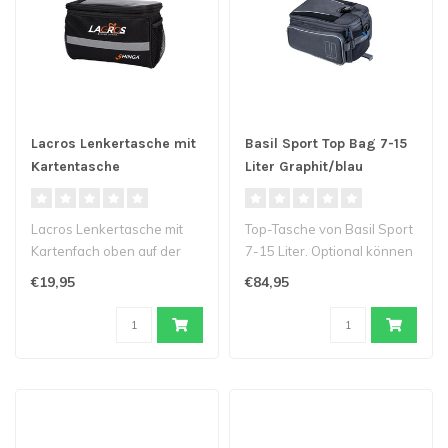
Lacros Lenkertasche mit
Basil Sport Top Bag 7-15
Kartentasche
Liter Graphit/blau
Lacros Lenkertasche mit
Top-Tasche von Basil Sport
Kartenfach oben auf der
7-15 Liter. Optional können
Tasche und eine
Sie die Tasche mit dem M..
€19,95
€84,95
reflektierende S..