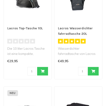
Lacros Top-Tasche 10L
Lacros Wasserdichter
fahrradtasche 20L
Die 10 liter Lacros Tasche
Wasserdichter
ist eine kompakte,
fahrradtasche von Lacros
handliche Tasche, die Sie
mit einem
€29,95
€49,95
oben auf..
Fassungsvermögen von 20
Litern..
NEU