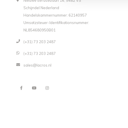
Nieuwe Eerdsebaan 16, 5482 VS
Schijndel Nederland
Handelskammernummer: 62140957
Umsatzsteuer-Identifikationsnummer:
NL854680950B01
(+31) 73 203 2487
(+31) 73 203 2487
sales@lacros.nl