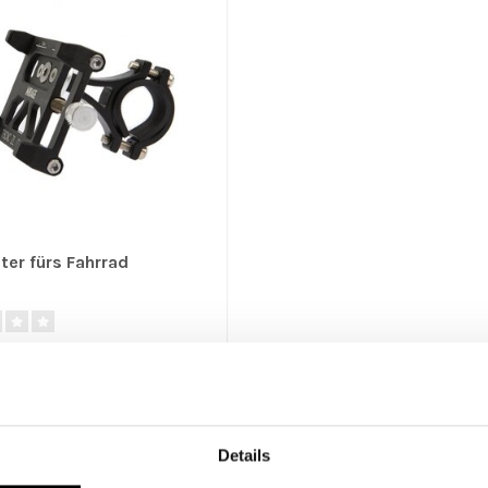
ter fürs Fahrrad
für alle gängigen Mobiltelefone
reite zwischen 50 und 100..
Details