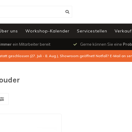
Über uns
Workshop-Kalender
Servicestellen
Verkauf
immer
ein Mitarbeiter bereit
Gerne können Sie eine
Prob
tatt geschlossen (27. Juli - 8. Aug.), Showroom geöffnet! Notfall? E-Mail an
ser
houder