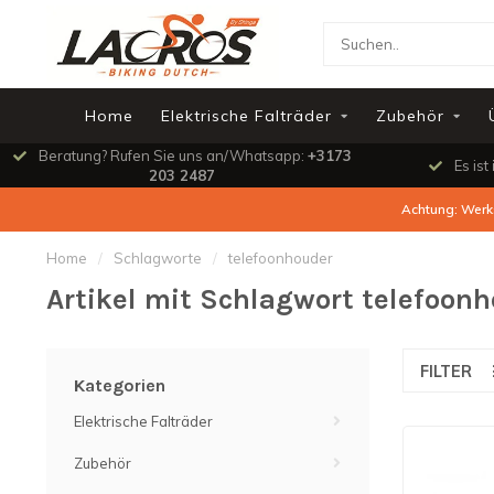
Home
Elektrische Falträder
Zubehör
Beratung? Rufen Sie uns an/Whatsapp:
+3173
Es ist
203 2487
Achtung: Werks
Home
/
Schlagworte
/
telefoonhouder
Artikel mit Schlagwort telefoon
FILTER
Kategorien
Elektrische Falträder
Zubehör