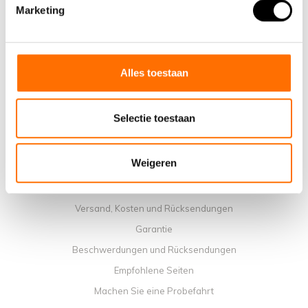
Warum ein elektrisches Faltrad von Lacros wählen
Marketing
Ausstellungsraum Schijndel
Verkaufsstellen
Kontakt
Alles toestaan
Workshop-Kalender
Handbücher
Selectie toestaan
Lehrvideos
Allgemeine Geschäftbedingungen
Weigeren
Datenschutzrichtlinie
Zahlungsmethoden
Versand, Kosten und Rücksendungen
Garantie
Beschwerdungen und Rücksendungen
Empfohlene Seiten
Machen Sie eine Probefahrt