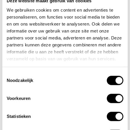
Deze website maakt gebruik van cookies
We gebruiken cookies om content en advertenties te
Nieuwe Eerdsebaan 16, 5482 VS Schijndel Nederland
personaliseren, om functies voor social media te bieden
Handelskammernummer: 62140957
en om ons websiteverkeer te analyseren. Ook delen we
Umsatzsteuer-Identifikationsnummer: NL854680950B01
informatie over uw gebruik van onze site met onze
partners voor social media, adverteren en analyse. Deze
(+31) 73 203 2487
partners kunnen deze gegevens combineren met andere
(+31) 73 203 2487
informatie die u aan ze heeft verstrekt of die ze hebben
verzameld op basis van uw gebruik van hun services.
sales@lacros.nl
Toestemmingsselectie
Noodzakelijk
Voorkeuren
Informationen
Statistieken
Über uns