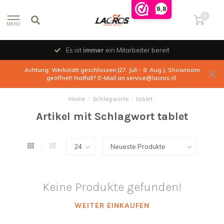
9,8
0
MENU
Es ist
immer
ein Mitarbeiter bereit
Achtung: Werkstatt geschlossen (27. Juli - 8. Aug.), Showroom
geöffnet! Notfall? E-Mail an
service@lacros.nl
.
Home
/
Schlagworte
/
tablet
Artikel mit Schlagwort tablet
Keine Produkte gefunden!
WEITER EINKAUFEN