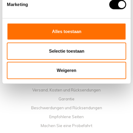
Warum ein elektrisches Faltrad von Lacros wählen
Marketing
Ausstellungsraum Schijndel
Verkaufsstellen
Kontakt
Alles toestaan
Workshop-Kalender
Handbücher
Selectie toestaan
Lehrvideos
Allgemeine Geschäftbedingungen
Weigeren
Datenschutzrichtlinie
Zahlungsmethoden
Versand, Kosten und Rücksendungen
Garantie
Beschwerdungen und Rücksendungen
Empfohlene Seiten
Machen Sie eine Probefahrt