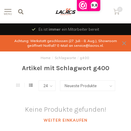
9,8
0
MENU
Es ist
immer
ein Mitarbeiter bereit
Achtung: Werkstatt geschlossen (27. Juli - 8. Aug.), Showroom
geöffnet! Notfall? E-Mail an
service@lacros.nl
.
Home
/
Schlagworte
/
g400
Artikel mit Schlagwort g400
Keine Produkte gefunden!
WEITER EINKAUFEN