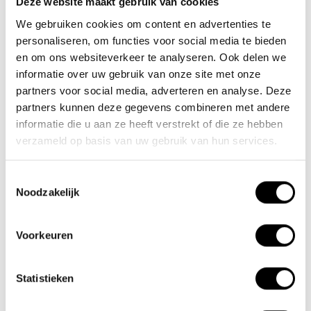
Deze website maakt gebruik van cookies
We gebruiken cookies om content en advertenties te
Nieuwe Eerdsebaan 16, 5482 VS Schijndel Nederland
personaliseren, om functies voor social media te bieden
Handelskammernummer: 62140957
en om ons websiteverkeer te analyseren. Ook delen we
Umsatzsteuer-Identifikationsnummer: NL854680950B01
informatie over uw gebruik van onze site met onze
partners voor social media, adverteren en analyse. Deze
(+31) 73 203 2487
partners kunnen deze gegevens combineren met andere
(+31) 73 203 2487
informatie die u aan ze heeft verstrekt of die ze hebben
verzameld op basis van uw gebruik van hun services.
sales@lacros.nl
Toestemmingsselectie
Noodzakelijk
Voorkeuren
Informationen
Statistieken
Über uns