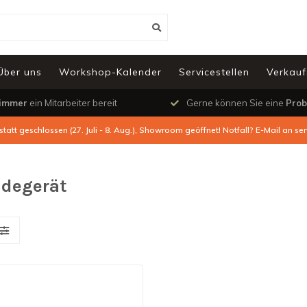
Über uns
Workshop-Kalender
Servicestellen
Verkauf
immer
ein Mitarbeiter bereit
Gerne können Sie eine
Prob
tatt geschlossen (27. Juli - 8. Aug.), Showroom geöffnet! Notfall? E-Mail an
ser
adegerät