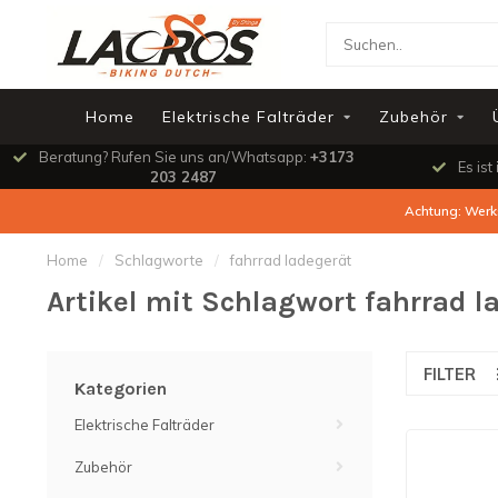
Home
Elektrische Falträder
Zubehör
Beratung? Rufen Sie uns an/Whatsapp:
+3173
Es ist
203 2487
Achtung: Werks
Home
/
Schlagworte
/
fahrrad ladegerät
Artikel mit Schlagwort fahrrad l
FILTER
Kategorien
Elektrische Falträder
Zubehör