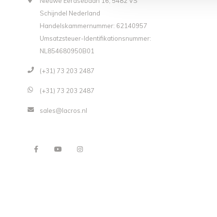
Nieuwe Eerdsebaan 16, 5482 VS
Schijndel Nederland
Handelskammernummer: 62140957
Umsatzsteuer-Identifikationsnummer:
NL854680950B01
(+31) 73 203 2487
(+31) 73 203 2487
sales@lacros.nl