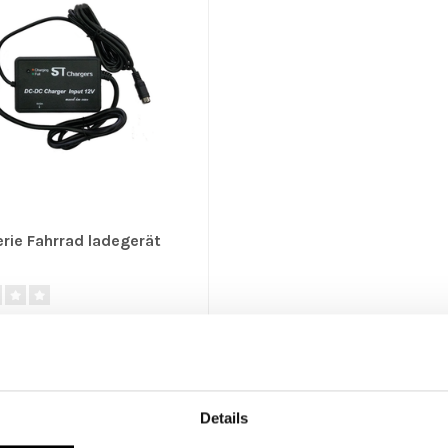
erie Fahrrad ladegerät
degerät bietet Ihnen die
, die Batterie Ihres Fahrrades
Details