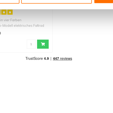
 S600 M410
h in vier Farben
p-Modell elektrisches Faltrad
0