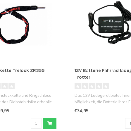
kette Trelock ZR355
12V Batterie Fahrrad lade
m
Trotter
Einsteckkette und Ringschloss
Das 12V Ladegerät bietet Ihnen
das Diebstahlrisiko erheblic..
Möglichkeit, die Batterie Ihres
a..
9,95
€74,95