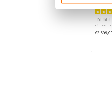
Scamper
- Erhältlic
- Unser To
mit Mittel..
€2.699,0