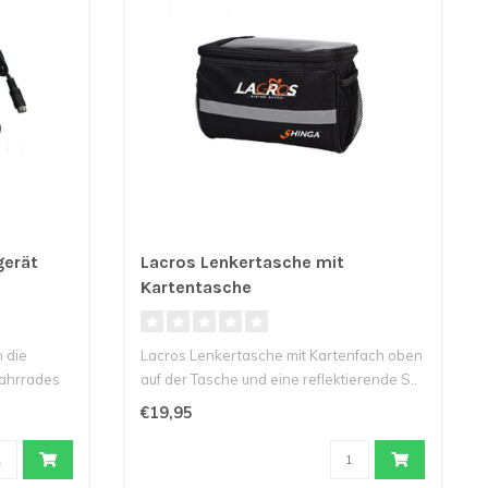
gerät
Lacros Lenkertasche mit
Kartentasche
 die
Lacros Lenkertasche mit Kartenfach oben
 Fahrrades
auf der Tasche und eine reflektierende S..
€19,95