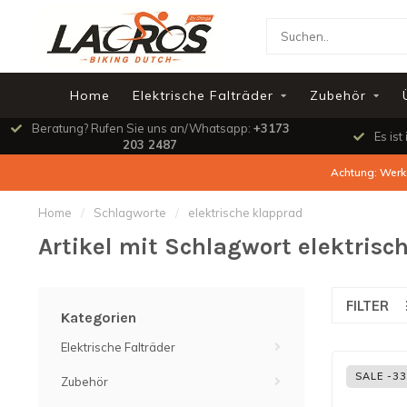
Home
Elektrische Falträder
Zubehör
Beratung? Rufen Sie uns an/Whatsapp:
+3173
Es ist
203 2487
Achtung: Werks
Home
/
Schlagworte
/
elektrische klapprad
Artikel mit Schlagwort elektrisc
FILTER
Kategorien
Elektrische Falträder
SALE -3
Zubehör