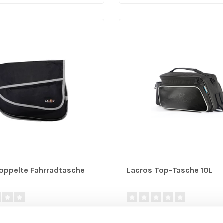
oppelte Fahrradtasche
Lacros Top-Tasche 10L
pel-Fahrradtasche 18 liter |
Die 10 liter Lacros Tasche ist e