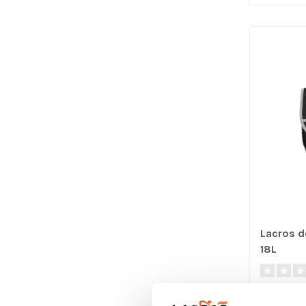
Lacros d
18L
Lacros Dop