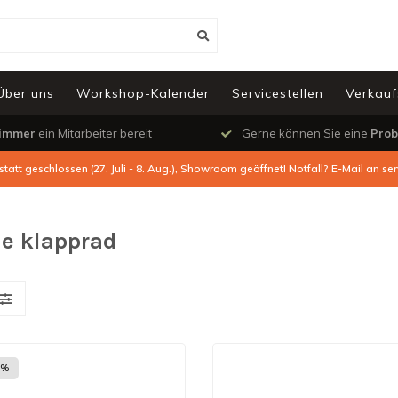
Über uns
Workshop-Kalender
Servicestellen
Verkauf
immer
ein Mitarbeiter bereit
Gerne können Sie eine
Prob
tatt geschlossen (27. Juli - 8. Aug.), Showroom geöffnet! Notfall? E-Mail an
ser
he klapprad
3%