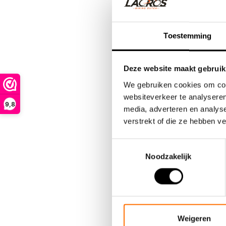
Auch für T
ge..
€29,95
Toestemming
Deze website maakt gebruik
We gebruiken cookies om cont
websiteverkeer te analyseren
9,8
media, adverteren en analys
verstrekt of die ze hebben v
Toestemmingsselectie
Noodzakelijk
Weigeren
Elektris