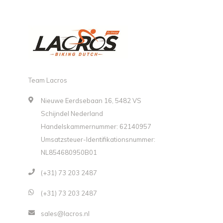
Team Lacros
Nieuwe Eerdsebaan 16, 5482 VS
Schijndel Nederland
Handelskammernummer: 62140957
Umsatzsteuer-Identifikationsnummer:
NL854680950B01
(+31) 73 203 2487
(+31) 73 203 2487
sales@lacros.nl