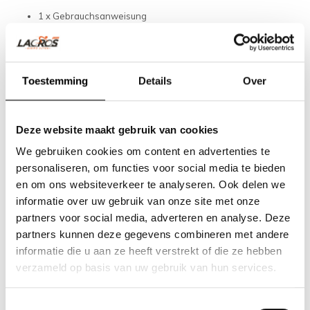
1 x Gebrauchsanweisung
1 x Handschuhe
3 x Reifenentferner
1 x Lecksucher
1 x Schleif- / Bügelpad
1 x Tube Kleber (10 ml)
Toestemming
Details
Over
4 x Pflaster 22mm
4 x Pflaster 25mm
1 x Gips oval 24 x 34 mm
1 x Außenbandputz 35mm (blau)
Deze website maakt gebruik van cookies
We gebruiken cookies om content en advertenties te
Eigenschaften
personaliseren, om functies voor social media te bieden
en om ons websiteverkeer te analyseren. Ook delen we
Bewertungen
informatie over uw gebruik van onze site met onze
partners voor social media, adverteren en analyse. Deze
Ergänzende Produkte
partners kunnen deze gegevens combineren met andere
informatie die u aan ze heeft verstrekt of die ze hebben
verzameld op basis van uw gebruik van hun services.
Toestemmingsselectie