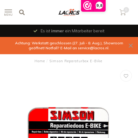
9,8
0
MENU
Es ist
immer
ein Mitarbeiter bereit
Achtung: Werkstatt geschlossen (27. Juli - 8. Aug.), Showroom
geöffnet! Notfall? E-Mail an
service@lacros.nl
.
Home
/
Simson Reparaturbox E-Bike