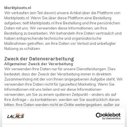
Marktplaats.nl
Wir verkaufen (ein Teil davon) unsere Artikel über die Plattform von
Marktplaats.nl. Wenn Sie über diese Plattform eine Bestellung
aufgeben, teilt Marktplaats.nl Ihre Bestellung und Ihre persönlichen
Daten mit uns. Wir verwenden diese Informationen, um Ihre
Bestellung zu bearbeiten. Wir behandeln Ihre Daten vertraulich und
haben entsprechende technische und organisatorische
Maßnahmen getroffen, um Ihre Daten vor Verlust und unbefugter
Nutzung zu schützen.
Zweck der Datenverarbeitung
Allgemeiner Zweck der Verarbeitung
Wir verwenden Ihre Daten nur für unsere Dienstleistungen. Dies
bedeutet, dass der Zweck der Verarbeitung immer in direktem
Zusammenhang mit der von Ihnen angegebenen Aufgabe steht. Wir
verwenden Ihre Daten nicht für (gezieltes) Marketing. Wenn Sie
Informationen mit uns teilen und wir diese Informationen
verwenden, um Sie zu einem späteren Zeitpunkt – anders als auf
Ihre Anfrage – zu kontaktieren, werden wir Sie ausdrücklich darum
bitten. Ihre Daten werden nicht an Dritte weitergegeben, außer zur
Erfüllung von Buchhaltungs- und anderen administrativen
Verpflichtungen. Diese Dritten wurden alle auf der Grundlage der
Vereinbarung zwischen ihnen und uns oder eines Eides oder einer
gesetzlichen Verpflichtung vertraulich behandelt.