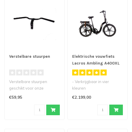
Verstelbare stuurpen
Elektrische vouwfiets
Lacros Ambling A400XL
Verstelbare stuurpen
- Verkrijgbaar in vier
geschikt voor onze
kleuren
elektrische vouwfietsen...
- Deze 24inch elektrische
€59,95
€2.199,00
vouwfiets is voorzien ..