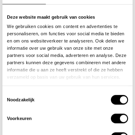
SALE -33%
Deze website maakt gebruik van cookies
We gebruiken cookies om content en advertenties te
personaliseren, om functies voor social media te bieden
en om ons websiteverkeer te analyseren. Ook delen we
informatie over uw gebruik van onze site met onze
partners voor social media, adverteren en analyse. Deze
partners kunnen deze gegevens combineren met andere
Insteekketting Trelock
Acculader 12V Trotter
informatie die u aan ze heeft verstrekt of die ze hebben
ZR355 1m/6mm
verzameld op basis van uw gebruik van hun services.
Een fiets blijft toch gevoelig
De 12 volt acculader biedt u
Toestemmingsselectie
voor diefstal. Met een
de mogelijkheid om de
Noodzakelijk
insteekketting vermindert ..
batterij van uw fiets op te l..
€19,95
€74,95
€29,95
Voorkeuren