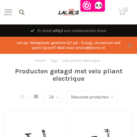
9,8
0
MENU
Er staat
altijd
een medewerker klaar
Let op: Werkplaats gesloten (27 juli - 8 aug), showroom wél
open! Spoed? Mail naar
service@lacros.nl
.
Home
/
Tags
/
velo pliant electrique
Producten getagd met velo pliant
electrique