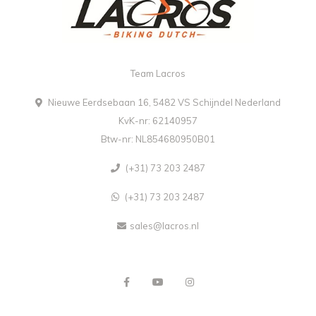
Team Lacros
Nieuwe Eerdsebaan 16, 5482 VS Schijndel Nederland
KvK-nr: 62140957
Btw-nr: NL854680950B01
(+31) 73 203 2487
(+31) 73 203 2487
sales@lacros.nl