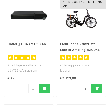
NEEM CONTACT MET ONS
OP
Batterij (SC/AM) 11,6Ah
Elektrische vouwfiets
Lacros Ambling A200XL
Krachtige en efficiënte
- Verkrijgbaar in vier
36V/11,6Ah Lithium
kleuren
polymeer batterij
- Deze elektrische
€350,00
€2.199,00
(hittebestendige c..
vouwfiets is voorzien van
een..