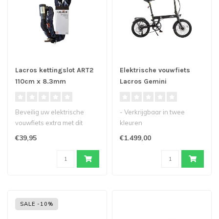
Lacros kettingslot ART2
Elektrische vouwfiets
110cm x 8.3mm
Lacros Gemini
Beveilig uw elektrische
- Verkrijgbaar in twee
vouwfiets extra met dit
kleuren
Lacros kettingslot met
- Vernieuwde model Gemini
€39,95
€1.499,00
het ART..
elektrische vouwfiets
..
SALE -10%