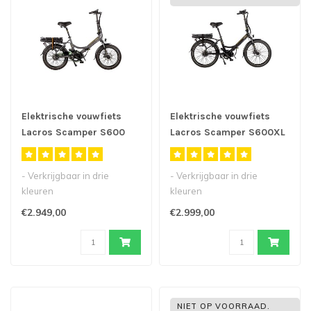
Elektrische vouwfiets
Elektrische vouwfiets
Lacros Scamper S600
Lacros Scamper S600XL
M410 Belt
M410 belt
- Verkrijgbaar in drie
- Verkrijgbaar in drie
kleuren
kleuren
- 20inch elektrische
- 24inch elektrische
€2.949,00
€2.999,00
vouwfiets met middenmotor
vouwfiets met middenmotor
..
..
NIET OP VOORRAAD.