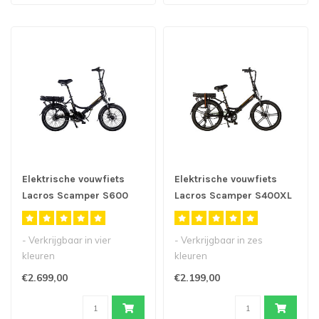
Elektrische vouwfiets
Elektrische vouwfiets
Lacros Scamper S600
Lacros Scamper S400XL
M410
- Verkrijgbaar in vier
- Verkrijgbaar in zes
kleuren
kleuren
- Ons topmodel elektrische
- Onze populaire
€2.699,00
€2.199,00
vouwfiets met middenm..
elektrische vouwfiets met
24inch..