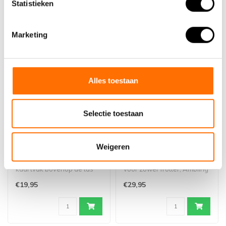
Statistieken
Marketing
Alles toestaan
Selectie toestaan
Lacros stuurtas met
Fietstas Lacros dubbele
kaartvak
achtertas 18L
Weigeren
Lacros stuurtas met
Fietstas 18 liter | Geschikt
kaartvak bovenop de tas
voor zowel Trotter, Ambling
en een reflecterende
als Scamper
€19,95
€29,95
streep aan de v..
Deze dub..