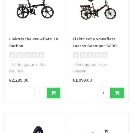
Elektrische vouwfiets TX
Elektrische vouwfiets
Carbon
Lacros Scamper S200
- Verkrijgbaar in drie
- Verkrijgbaar in zes
kleuren
kleuren
- Lichtgewicht frame van
- Onze populaire
€2.299,00
€1.999,00
koolstofvezel
elektrische vouwfiets
- Kracht..
- Simpel ..