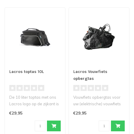
Lacros toptas 10L
Lacros Vouwfiets
opbergtas
De 10 liter toptas met ons
Vouwfiets opbergtas voor
Lacros logo op de zijkant is
uw (elektrische) vouwfiets
een compacte handige tas..
beschikbaar in twee maten.
€29,95
€29,95
B..