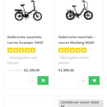
Elektrische vouwfiets
Elektrische vouwfiets -
Lacros Scamper S600
Lacros Mustang M250
M200
Fatbike
- Verkrijgbaar in vier
- Verkrijgbaar in drie
kleuren
kleuren
- 20inch elektrische
- Nieuw model opvouwbare
€2.199,00
€1.999,00
€2.449,00
vouwfiets met middenmotor
e-bike "fat-bike"
..
- St..
LEVERBAAR VANAF WEEK
46