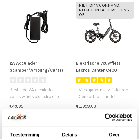
NIET OP VOORRAAD.
NEEM CONTACT MET ONS
OP
2A Acculader
Elektrische vouwfiets
Scamper/Ambling/Canter/Gemini
Lacros Canter C400
(1-pin)
Bestel de 2A acculader
- Verkrijgbaar in vijf kleuren
voor uw fiets als extra of ter
- Comfortabel model
vervanging van uw huidige
elektrische vouwfiets
€49,95
€1.999,00
..
- Sim..
Toestemming
Details
Over