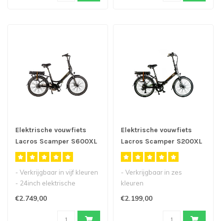
Elektrische vouwfiets
Elektrische vouwfiets
Lacros Scamper S600XL
Lacros Scamper S200XL
M410
- Verkrijgbaar in vijf kleuren
- Verkrijgbaar in zes
- 24inch elektrische
kleuren
vouwfiets met middenmotor
- Onze populaire
€2.749,00
€2.199,00
..
elektrische vouwfiets met
24inch..