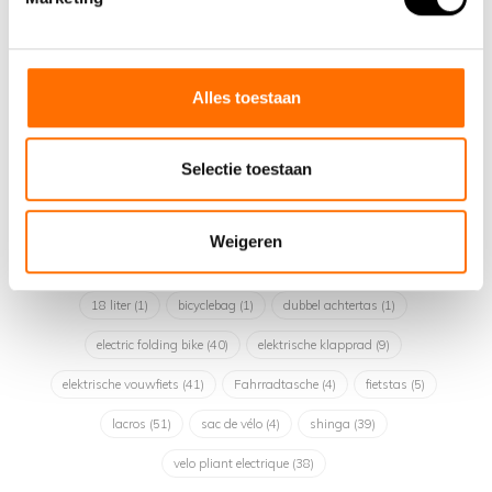
€29,95
€29,95
Vouwfiets opbergtas voor
De 10 liter toptas met ons
Alles toestaan
uw (elektrische) vouwfiets
Lacros logo op de zijkant is
beschikb..
een ..
Selectie toestaan
Weigeren
18 liter
(1)
bicyclebag
(1)
dubbel achtertas
(1)
electric folding bike
(40)
elektrische klapprad
(9)
elektrische vouwfiets
(41)
Fahrradtasche
(4)
fietstas
(5)
lacros
(51)
sac de vélo
(4)
shinga
(39)
velo pliant electrique
(38)