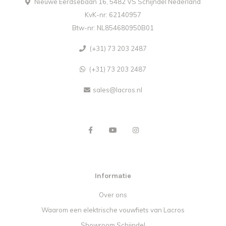
Nieuwe Eerdsebaan 16, 5482 VS Schijndel Nederland
KvK-nr: 62140957
Btw-nr: NL854680950B01
(+31) 73 203 2487
(+31) 73 203 2487
sales@lacros.nl
Informatie
Over ons
Waarom een elektrische vouwfiets van Lacros
Showroom Schijndel