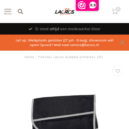
9,8
0
MENU
Er staat
altijd
een medewerker klaar
Let op: Werkplaats gesloten (27 juli - 8 aug), showroom wél
open! Spoed? Mail naar
service@lacros.nl
.
Home
/
Fietstas Lacros dubbele achtertas 18L